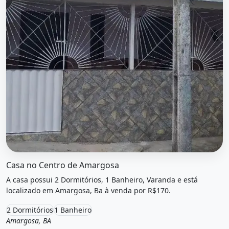
O imóvel &quot;Casa no centro de amargosa&quot; possui
Casa no Centro de Amargosa
A casa possui 2 Dormitórios, 1 Banheiro, Varanda e está
localizado em Amargosa, Ba à venda por R$170.
2 Dormitórios
1 Banheiro
Amargosa, BA
Venda
Casa