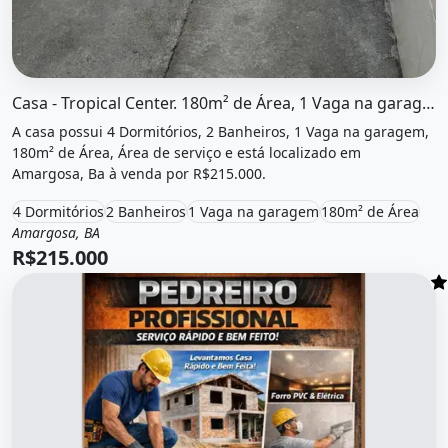
O imóvel &quot;Casa - tropical center. 180m² de área, 1 
Casa - Tropical Center. 180m² de Área, 1 Vaga na garageme4...
A casa possui 4 Dormitórios, 2 Banheiros, 1 Vaga na garagem,
180m² de Área, Área de serviço e está localizado em
Amargosa, Ba à venda por R$215.000.
4 Dormitórios
2 Banheiros
1 Vaga na garagem
180m² de Área
Amargosa, BA
Venda
Casa
R$215.000