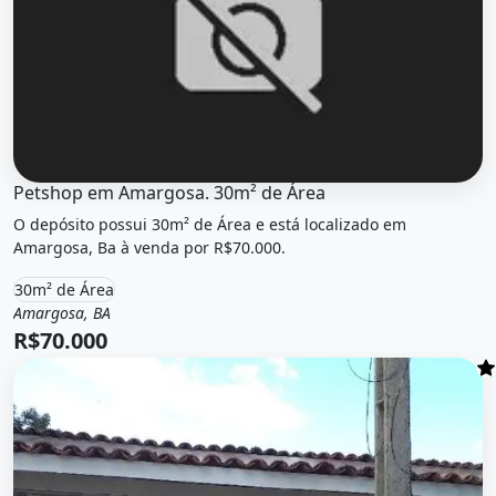
Petshop em Amargosa. 30m² de Área
O imóvel &quot;Petshop em amargosa. 30m² de área&quot
O depósito possui 30m² de Área e está localizado em
Amargosa, Ba à venda por R$70.000.
30m² de Área
Amargosa, BA
Venda
Galpão / Depósito
R$70.000