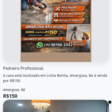
O imóvel &quot;Pedreiro profissional.&quot; possui Vend
Pedreiro Profissional.
A casa está localizado em Linha Bonita, Amargosa, Ba à venda
por R$150.
Amargosa, BA
Venda
Casa
R$150