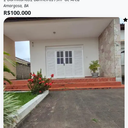
Amargosa, BA
Venda
Casa
R$100.000