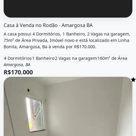
O imóvel &quot;Casa à venda no rodão - amargosa ba&quot
Casa à Venda no Rodão - Amargosa BA
A casa possui 4 Dormitórios, 1 Banheiro, 2 Vagas na garagem,
75m² de Área Privada, Imóvel novo e está localizado em Linha
Bonita, Amargosa, Ba à venda por R$170.000.
4 Dormitórios
1 Banheiro
2 Vagas na garagem
160m² de Área
Amargosa, BA
Venda
Casa
R$170.000