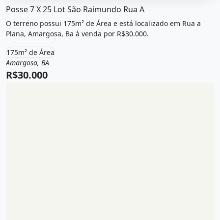
O imóvel &quot;Posse 7 x 25 lot são raimundo rua a&quo
Posse 7 X 25 Lot São Raimundo Rua A
O terreno possui 175m² de Área e está localizado em Rua a
Plana, Amargosa, Ba à venda por R$30.000.
175m² de Área
Amargosa, BA
Venda
Terreno / Lote
R$30.000