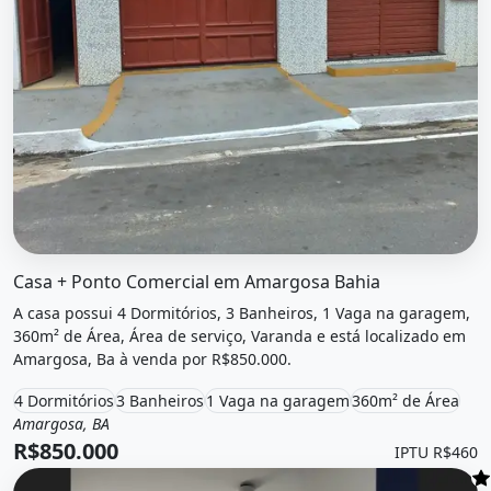
O imóvel &quot;Casa + ponto comercial em amargosa bahi
Casa + Ponto Comercial em Amargosa Bahia
A casa possui 4 Dormitórios, 3 Banheiros, 1 Vaga na garagem,
360m² de Área, Área de serviço, Varanda e está localizado em
Amargosa, Ba à venda por R$850.000.
4 Dormitórios
3 Banheiros
1 Vaga na garagem
360m² de Área
Amargosa, BA
Venda
Casa
R$850.000
IPTU R$460