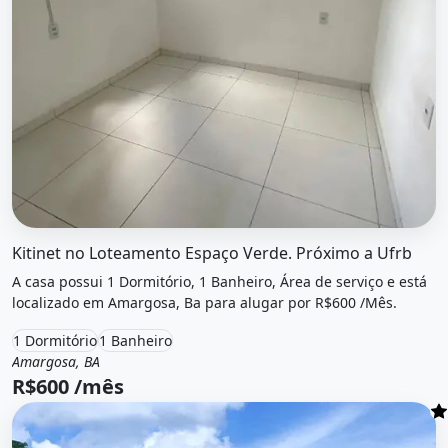
O imóvel &quot;Kitinet no loteamento espaço verde. próx
Kitinet no Loteamento Espaço Verde. Próximo a Ufrb
A casa possui 1 Dormitório, 1 Banheiro, Área de serviço e está
localizado em Amargosa, Ba para alugar por R$600 /Mês.
1 Dormitório
1 Banheiro
Amargosa, BA
Aluguel
Casa
R$600 /mês