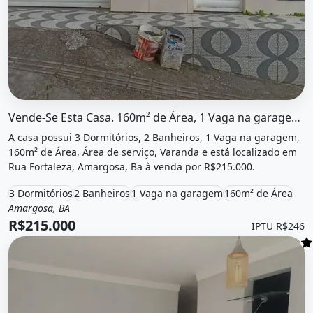
O imóvel &quot;Vende-se esta casa. 160m² de área, 1 va
Vende-Se Esta Casa. 160m² de Área, 1 Vaga na garageme3 Dormitórios
A casa possui 3 Dormitórios, 2 Banheiros, 1 Vaga na garagem,
160m² de Área, Área de serviço, Varanda e está localizado em
Rua Fortaleza, Amargosa, Ba à venda por R$215.000.
3 Dormitórios
2 Banheiros
1 Vaga na garagem
160m² de Área
Amargosa, BA
Venda
Casa
R$215.000
IPTU R$246