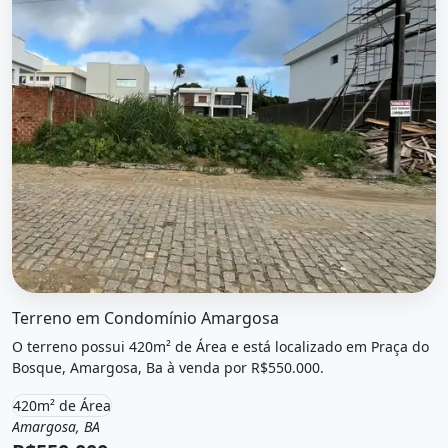
O imóvel &quot;Terreno em condomínio amargosa&quot; 
Terreno em Condomínio Amargosa
O terreno possui 420m² de Área e está localizado em Praça do
Bosque, Amargosa, Ba à venda por R$550.000.
420m² de Área
Amargosa, BA
Venda
Terreno / Lote