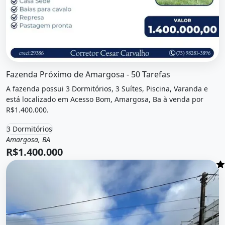
O imóvel &quot;Fazenda próximo de amargosa - 50 tarefas
Fazenda Próximo de Amargosa - 50 Tarefas
A fazenda possui 3 Dormitórios, 3 Suítes, Piscina, Varanda e
está localizado em Acesso Bom, Amargosa, Ba à venda por
R$1.400.000.
3 Dormitórios
Amargosa, BA
Venda
Fazenda / Sítio
R$1.400.000