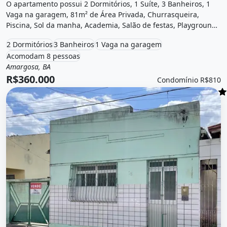
O apartamento possui 2 Dormitórios, 1 Suíte, 3 Banheiros, 1
Vaga na garagem, 81m² de Área Privada, Churrasqueira,
Piscina, Sol da manha, Academia, Salão de festas, Playground
e está localizado em Linha Bonita, Amargosa, Ba à venda por
2 Dormitórios
3 Banheiros
1 Vaga na garagem
R$360.000 e Condomínio por R$810 /Mês.
Acomodam 8 pessoas
Amargosa, BA
Venda
Apartamento
R$360.000
Condomínio R$810