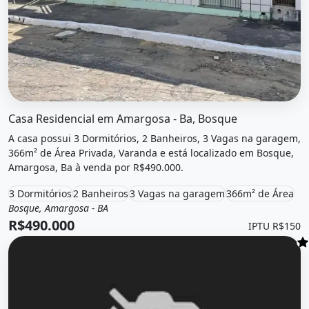
O imóvel &quot;Casa residencial em amargosa - ba, bosqu
Casa Residencial em Amargosa - Ba, Bosque
A casa possui 3 Dormitórios, 2 Banheiros, 3 Vagas na garagem,
366m² de Área Privada, Varanda e está localizado em Bosque,
Amargosa, Ba à venda por R$490.000.
3 Dormitórios
2 Banheiros
3 Vagas na garagem
366m² de Área
Bosque, Amargosa - BA
Venda
Casa
R$490.000
IPTU R$150