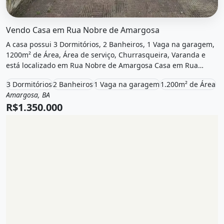
O imóvel &quot;Vendo casa em rua nobre de amargosa&quo
Vendo Casa em Rua Nobre de Amargosa
A casa possui 3 Dormitórios, 2 Banheiros, 1 Vaga na garagem,
1200m² de Área, Área de serviço, Churrasqueira, Varanda e
está localizado em Rua Nobre de Amargosa Casa em Rua
Nobre de Amargosa, Amargosa, Ba à venda por R$1.350.000.
3 Dormitórios
2 Banheiros
1 Vaga na garagem
1.200m² de Área
Amargosa, BA
Venda
Casa
R$1.350.000