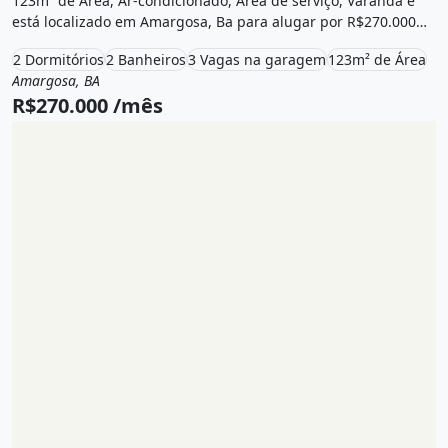
123m² de Área, Ar-condicionado, Área de serviço, Varanda e
está localizado em Amargosa, Ba para alugar por R$270.000
/Mês.
2 Dormitórios
2 Banheiros
3 Vagas na garagem
123m² de Área
Amargosa, BA
Aluguel
Casa
R$270.000 /mês