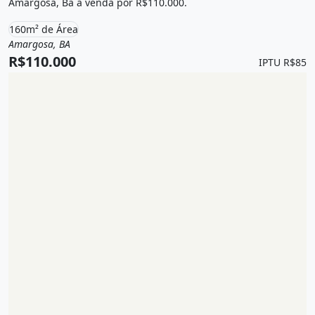
Amargosa, Ba à venda por R$110.000.
160m² de Área
Amargosa, BA
Venda
Terreno / Lote
R$110.000
IPTU R$85