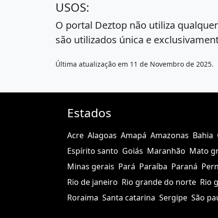
USOS:
O portal Deztop não utiliza qualqu
são utilizados única e exclusivament
Última atualização em 11 de Novembro de 2025.
Estados
Acre
Alagoas
Amapá
Amazonas
Bahia
Espírito santo
Goiás
Maranhão
Mato g
Minas gerais
Pará
Paraíba
Paraná
Per
Rio de janeiro
Rio grande do norte
Rio 
Roraima
Santa catarina
Sergipe
São pa