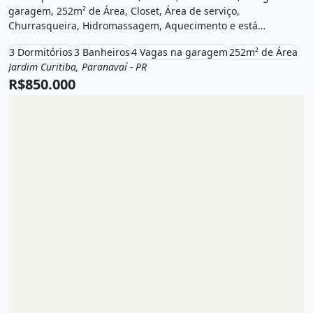
garagem, 252m² de Área, Closet, Área de serviço,
Churrasqueira, Hidromassagem, Aquecimento e está
localizado em Rua Salgado Filho, Paranavaí, Pr à venda por
3 Dormitórios
3 Banheiros
4 Vagas na garagem
252m² de Área
R$850.000.
Jardim Curitiba, Paranavaí - PR
Venda
Casa
R$850.000