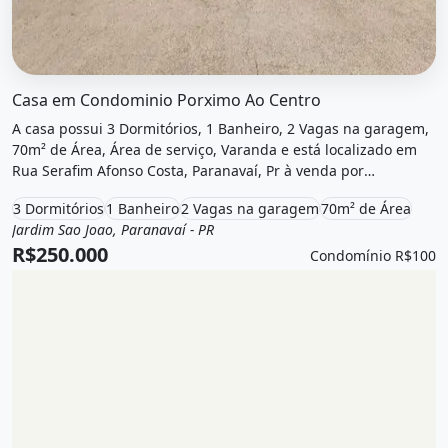
O imóvel &quot;Casa em condominio porximo ao centro&qu
Casa em Condominio Porximo Ao Centro
A casa possui 3 Dormitórios, 1 Banheiro, 2 Vagas na garagem,
70m² de Área, Área de serviço, Varanda e está localizado em
Rua Serafim Afonso Costa, Paranavaí, Pr à venda por
R$250.000 e Condomínio por R$100 /Mês.
3 Dormitórios
1 Banheiro
2 Vagas na garagem
70m² de Área
Jardim Sao Joao, Paranavaí - PR
Venda
Casa
R$250.000
Condomínio R$100