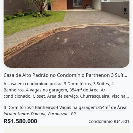
O imóvel &quot;Casa de alto padrão no condomínio parthe
Casa de Alto Padrão no Condomínio Parthenon 3 Suítes, Área de...
A casa em condomínio possui 3 Dormitórios, 3 Suítes, 4
Banheiros, 4 Vagas na garagem, 354m² de Área, Ar-
condicionado, Closet, Área de serviço, Churrasqueira, Piscina,
Varanda, Hidromassagem, Aquecimento, Área de lazer e está
3 Dormitórios
4 Banheiros
4 Vagas na garagem
354m² de Área
localizado em Acesso Direto À Área da Piscina, Paranavaí, Pr à
Jardim Santos Dumont, Paranavaí - PR
Venda
Casa em condomínio
venda por R$1.580.000 e Condomínio por R$1.601 /Mês.
R$1.580.000
Condomínio R$1.601