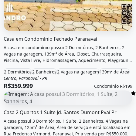
O imóvel &quot;Casa em condomínio fechado paranavai&qu
Casa em Condomínio Fechado Paranavai
A casa em condomínio possui 2 Dormitórios, 2 Banheiros, 2
Vagas na garagem, 139m² de Área, Closet, Churrasqueira,
Piscina, Vista livre, Hidromassagem, Aquecimento, Playground
e está localizado em Rua Getúlio Vargas, Paranavaí, Pr à venda
2 Dormitórios
2 Banheiros
2 Vagas na garagem
139m² de Área
por R$359.999 e Condomínio por R$199 /Mês.
Centro, Paranavaí - PR
Venda
Casa em condomínio
R$359.999
Condomínio R$199
O imóvel &quot;Casa 2 quartos 1 suíte jd. santos dumont 
Casa 2 Quartos 1 Suíte Jd. Santos Dumont Pvaí Pr
A casa possui 3 Dormitórios, 1 Suíte, 2 Banheiros, 4 Vagas na
garagem, 125m² de Área, Área de serviço e está localizado em
Rua Frederico Virmond, Paranavaí, Pr à venda por R$550.000.