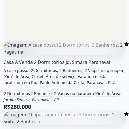
O imóvel &quot;Casa à venda 2 dormitórios jd. simara pa
Casa À Venda 2 Dormitórios Jd. Simara Paranavaí
A casa possui 2 Dormitórios, 2 Banheiros, 2 Vagas na garagem,
95m² de Área, Closet, Área de serviço, Varanda e está
localizado em Rua Paulo Antônio da Costa, Paranavaí, Pr à
venda por R$280.000.
2 Dormitórios
2 Banheiros
2 Vagas na garagem
95m² de Área
Jardim Simara, Paranavaí - PR
Venda
Casa
R$280.000
O imóvel &quot;Aluga-se apto res. madri. 119m² de área,