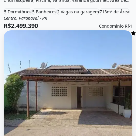
Churrasqueira, Piscina, Varanda, Varanda gourmet, Área de
lazer e está localizado em Rua Bahia, Paranavaí, Pr à venda
5 Dormitórios
5 Banheiros
2 Vagas na garagem
713m² de Área
por R$2.499.390 e Condomínio por R$1 /Mês.
Centro, Paranavaí - PR
Venda
Casa
R$2.499.390
Condomínio R$1