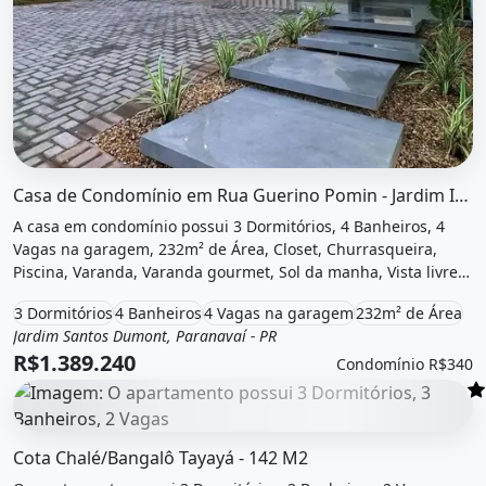
O imóvel &quot;Casa de condomínio em rua guerino pomin 
Casa de Condomínio em Rua Guerino Pomin - Jardim Iguaçu -...
A casa em condomínio possui 3 Dormitórios, 4 Banheiros, 4
Vagas na garagem, 232m² de Área, Closet, Churrasqueira,
Piscina, Varanda, Varanda gourmet, Sol da manha, Vista livre,
Salão de festas, Playground e está localizado em Rua Guerino,
3 Dormitórios
4 Banheiros
4 Vagas na garagem
232m² de Área
Paranavaí, Pr à venda por R$1.389.240 e Condomínio por
Jardim Santos Dumont, Paranavaí - PR
Venda
Casa em condomínio
R$340 /Mês.
R$1.389.240
Condomínio R$340
O imóvel &quot;Cota chalé/bangalô tayayá - 142 m2&quot;
Cota Chalé/Bangalô Tayayá - 142 M2