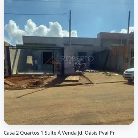
O imóvel &quot;Casa 2 quartos 1 suíte à venda jd. oásis p
Casa 2 Quartos 1 Suíte À Venda Jd. Oásis Pvaí Pr