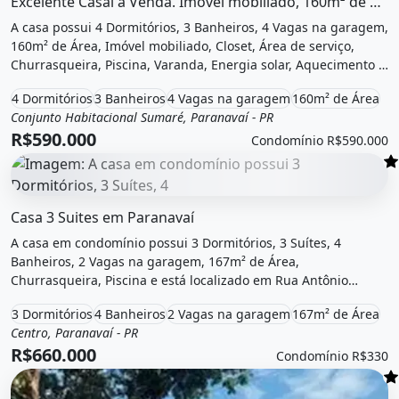
Excelente Casal a Venda. Imóvel mobiliado, 160m² de Área, 4 Vagas...
A casa possui 4 Dormitórios, 3 Banheiros, 4 Vagas na garagem,
160m² de Área, Imóvel mobiliado, Closet, Área de serviço,
Churrasqueira, Piscina, Varanda, Energia solar, Aquecimento e
está localizado em Rua Irene Pomin Moreira I, Paranavaí, Pr à
4 Dormitórios
3 Banheiros
4 Vagas na garagem
160m² de Área
venda por R$590.000 e Condomínio por R$590.000 /Mês.
Conjunto Habitacional Sumaré, Paranavaí - PR
Venda
Casa
R$590.000
Condomínio R$590.000
O imóvel &quot;Casa 3 suites em paranavaí&quot; possui 3
Casa 3 Suites em Paranavaí
A casa em condomínio possui 3 Dormitórios, 3 Suítes, 4
Banheiros, 2 Vagas na garagem, 167m² de Área,
Churrasqueira, Piscina e está localizado em Rua Antônio
Felipe, Paranavaí, Pr à venda por R$660.000 e Condomínio por
3 Dormitórios
4 Banheiros
2 Vagas na garagem
167m² de Área
R$330 /Mês.
Centro, Paranavaí - PR
Venda
Casa em condomínio
R$660.000
Condomínio R$330