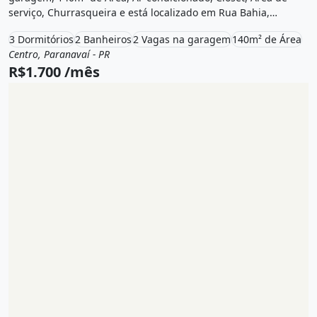
serviço, Churrasqueira e está localizado em Rua Bahia,
Paranavaí, Pr para alugar por R$1.700 /Mês.
3 Dormitórios
2 Banheiros
2 Vagas na garagem
140m² de Área
Centro, Paranavaí - PR
Aluguel
Casa
R$1.700 /mês