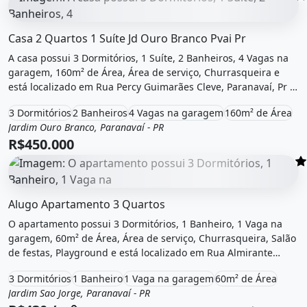
O imóvel &quot;Casa 2 quartos 1 suíte jd ouro branco pva
Casa 2 Quartos 1 Suíte Jd Ouro Branco Pvai Pr
A casa possui 3 Dormitórios, 1 Suíte, 2 Banheiros, 4 Vagas na
garagem, 160m² de Área, Área de serviço, Churrasqueira e
está localizado em Rua Percy Guimarães Cleve, Paranavaí, Pr à
venda por R$450.000.
3 Dormitórios
2 Banheiros
4 Vagas na garagem
160m² de Área
Jardim Ouro Branco, Paranavaí - PR
Venda
Casa
R$450.000
O imóvel &quot;Alugo apartamento 3 quartos&quot; possu
Alugo Apartamento 3 Quartos
O apartamento possui 3 Dormitórios, 1 Banheiro, 1 Vaga na
garagem, 60m² de Área, Área de serviço, Churrasqueira, Salão
de festas, Playground e está localizado em Rua Almirante
Barroso, Paranavaí, Pr para alugar por R$430 /Mês e
3 Dormitórios
1 Banheiro
1 Vaga na garagem
60m² de Área
Condomínio por R$170 /Mês.
Jardim Sao Jorge, Paranavaí - PR
Aluguel
Apartamento