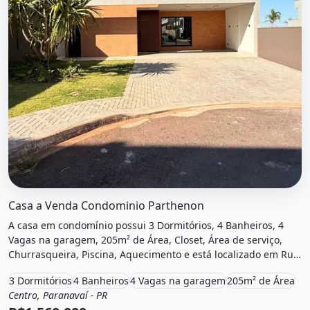
O imóvel &quot;Casa a venda condominio parthenon&quot;
Casa a Venda Condominio Parthenon
A casa em condomínio possui 3 Dormitórios, 4 Banheiros, 4
Vagas na garagem, 205m² de Área, Closet, Área de serviço,
Churrasqueira, Piscina, Aquecimento e está localizado em Rua
Antônio Felipe, Paranavaí, Pr à venda por R$1.560.000.
3 Dormitórios
4 Banheiros
4 Vagas na garagem
205m² de Área
Centro, Paranavaí - PR
Venda
Casa em condomínio