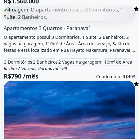
R$1.560.000
O imóvel &quot;Apartamentos 3 quartos - paranavaí&quot; 
Apartamentos 3 Quartos - Paranavaí
O apartamento possui 3 Dormitórios, 1 Suíte, 2 Banheiros, 2
Vagas na garagem, 110m² de Área, Área de serviço, Salão de
festas e está localizado em Rua Hayato Nakamura, Paranavaí,
Pr para alugar por R$790 /Mês e Condomínio por R$403 /Mês.
3 Dormitórios
2 Banheiros
2 Vagas na garagem
110m² de Área
Jardim Alvorada, Paranavaí - PR
Aluguel
Apartamento
R$790 /mês
Condomínio R$403