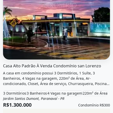
O imóvel &quot;Casa alto padrão à venda condomínio san
Casa Alto Padrão À Venda Condomínio san Lorenzo
A casa em condomínio possui 3 Dormitórios, 1 Suíte, 3
Banheiros, 4 Vagas na garagem, 220m² de Área, Ar-
condicionado, Closet, Área de serviço, Churrasqueira, Piscina,
Academia, Aquecimento, Quadra poliesportiva, Playground e
3 Dormitórios
3 Banheiros
4 Vagas na garagem
220m² de Área
está localizado em Rua Guerino Pomin, Paranavaí, Pr à venda
Jardim Santos Dumont, Paranavaí - PR
Venda
Casa em condomínio
por R$1.300.000 e Condomínio por R$300 /Mês.
R$1.300.000
Condomínio R$300