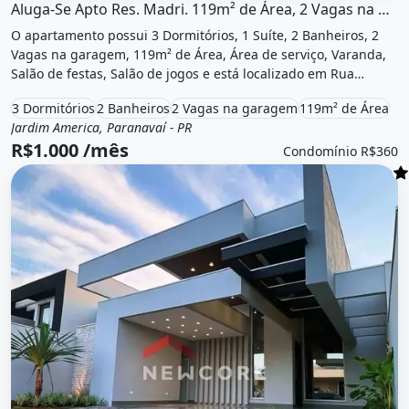
Aluga-Se Apto Res. Madri. 119m² de Área, 2 Vagas na garageme3...
O apartamento possui 3 Dormitórios, 1 Suíte, 2 Banheiros, 2
Vagas na garagem, 119m² de Área, Área de serviço, Varanda,
Salão de festas, Salão de jogos e está localizado em Rua
Geraldo Pereira dos Santos, Paranavaí, Pr para alugar por
3 Dormitórios
2 Banheiros
2 Vagas na garagem
119m² de Área
R$1.000 /Mês e Condomínio por R$360 /Mês.
Jardim America, Paranavaí - PR
Aluguel
Apartamento
R$1.000 /mês
Condomínio R$360