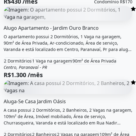
R$430 /mês
Condomínio R$170
O imóvel &quot;Alugo apartamento - jardim ouro branco&
Alugo Apartamento - Jardim Ouro Branco
O apartamento possui 2 Dormitórios, 1 Vaga na garagem,
90m² de Área Privada, Ar-condicionado, Área de serviço,
Varanda e está localizado em Centro, Paranavaí, Pr para alugar
por R$1.300 /Mês.
2 Dormitórios
1 Vaga na garagem
90m² de Área Privada
Centro, Paranavaí - PR
Aluguel
Apartamento
R$1.300 /mês
O imóvel &quot;Aluga-se casa jardim oásis&quot; possui 2
Aluga-Se Casa Jardim Oásis
A casa possui 2 Dormitórios, 2 Banheiros, 2 Vagas na garagem,
109m² de Área, Imóvel mobiliado, Área de serviço,
Churrasqueira, Varanda e está localizado em Rua Nadir
Giandotti da Silva, Paranavaí, Pr para alugar por R$1.000 /Mês.
2 Dormitórios
2 Banheiros
2 Vagas na garagem
109m² de Área