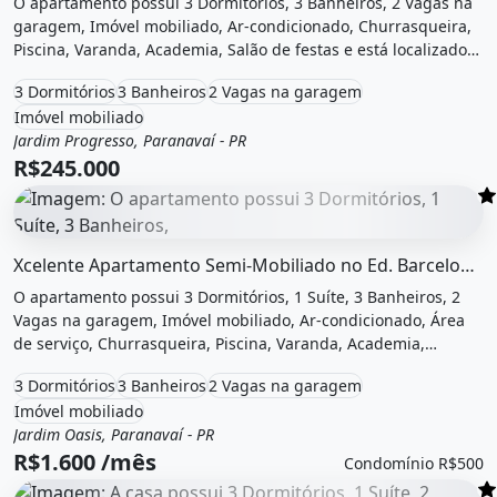
O apartamento possui 3 Dormitórios, 3 Banheiros, 2 Vagas na
garagem, Imóvel mobiliado, Ar-condicionado, Churrasqueira,
Piscina, Varanda, Academia, Salão de festas e está localizado
em Rua Chozo Kamitami, Paranavaí, Pr à venda por R$245.000.
3 Dormitórios
3 Banheiros
2 Vagas na garagem
Imóvel mobiliado
Jardim Progresso, Paranavaí - PR
Venda
Apartamento
R$245.000
O imóvel &quot;Xcelente apartamento semi-mobiliado no
Xcelente Apartamento Semi-Mobiliado no Ed. Barcelona em Paranavaí
O apartamento possui 3 Dormitórios, 1 Suíte, 3 Banheiros, 2
Vagas na garagem, Imóvel mobiliado, Ar-condicionado, Área
de serviço, Churrasqueira, Piscina, Varanda, Academia,
Aquecimento, Salão de festas, Quadra poliesportiva e está
3 Dormitórios
3 Banheiros
2 Vagas na garagem
localizado em Jardim Oásis, Paranavaí, Pr para alugar por
Imóvel mobiliado
R$1.600 /Mês e Condomínio por R$500 /Mês.
Jardim Oasis, Paranavaí - PR
Aluguel
Apartamento
R$1.600 /mês
Condomínio R$500