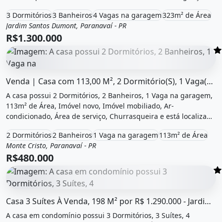
Paranavaí, Pr à venda por R$1.300.000.
3 Dormitórios
3 Banheiros
4 Vagas na garagem
323m² de Área
Jardim Santos Dumont, Paranavaí - PR
Venda
Casa
R$1.300.000
O imóvel &quot;Venda | casa com 113,00 m², 2 dormitório(
Venda | Casa com 113,00 M², 2 Dormitório(S), 1 Vaga(S). Monte...
A casa possui 2 Dormitórios, 2 Banheiros, 1 Vaga na garagem,
113m² de Área, Imóvel novo, Imóvel mobiliado, Ar-
condicionado, Área de serviço, Churrasqueira e está localizado
em Rua José Rodrigues de Oliveira, Paranavaí, Pr à venda por
2 Dormitórios
2 Banheiros
1 Vaga na garagem
113m² de Área
R$480.000.
Monte Cristo, Paranavaí - PR
Venda
Casa
R$480.000
O imóvel &quot;Casa 3 suítes à venda, 198 m² por R$ 1.290
Casa 3 Suítes À Venda, 198 M² por R$ 1.290.000 - Jardim Monte...
A casa em condomínio possui 3 Dormitórios, 3 Suítes, 4