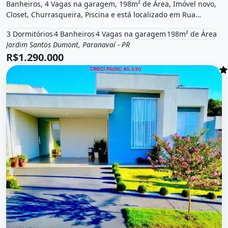
Banheiros, 4 Vagas na garagem, 198m² de Área, Imóvel novo,
Closet, Churrasqueira, Piscina e está localizado em Rua
Guerino Pomin, Paranavaí, Pr à venda por R$1.290.000.
3 Dormitórios
4 Banheiros
4 Vagas na garagem
198m² de Área
Jardim Santos Dumont, Paranavaí - PR
Venda
Casa em condomínio
R$1.290.000