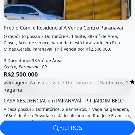
O imóvel &quot;Prédio coml e residencial à venda centro
Prédio Coml e Residencial À Venda Centro Paranavaí
O depósito possui 3 Dormitórios, 1 Suíte, 387m² de Área,
Closet, Área de serviço, Varanda e está localizado em Rua
Minas Gerais, Paranavaí, Pr à venda por R$2.500.000.
3 Dormitórios
387m² de Área
Centro, Paranavaí - PR
Venda
Galpão / Depósito
R$2.500.000
O imóvel &quot;Casa residencial em paranavaí - pr, jardi
CASA RESIDENCIAL em PARANAVAÍ - PR, JARDIM BELO HORIZONTE
A casa possui 3 Dormitórios, 2 Banheiros, 1 Vaga na garagem,
168m² de Área Privada e está localizado em Rua José Francisco,
Paranavaí, Pr à venda por R$418.000.
FILTROS
3 Dormitórios
2 Banheiros
1 Vaga na garagem
481m² de Área