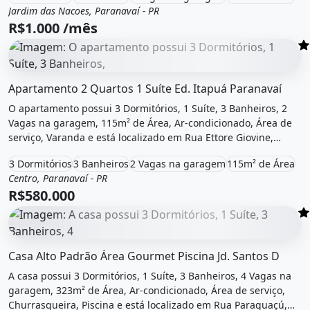
Jardim das Nacoes, Paranavaí - PR
Aluguel
Casa
R$1.000 /mês
O imóvel &quot;Apartamento 2 quartos 1 suíte ed. itapuá
Apartamento 2 Quartos 1 Suíte Ed. Itapuá Paranavaí
O apartamento possui 3 Dormitórios, 1 Suíte, 3 Banheiros, 2
Vagas na garagem, 115m² de Área, Ar-condicionado, Área de
serviço, Varanda e está localizado em Rua Ettore Giovine,
Paranavaí, Pr à venda por R$580.000.
3 Dormitórios
3 Banheiros
2 Vagas na garagem
115m² de Área
Centro, Paranavaí - PR
Venda
Apartamento
R$580.000
O imóvel &quot;Casa alto padrão área gourmet piscina jd.
Casa Alto Padrão Área Gourmet Piscina Jd. Santos D
A casa possui 3 Dormitórios, 1 Suíte, 3 Banheiros, 4 Vagas na
garagem, 323m² de Área, Ar-condicionado, Área de serviço,
Churrasqueira, Piscina e está localizado em Rua Paraguaçú,