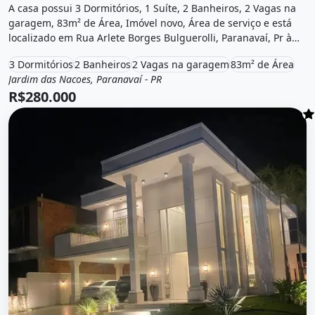
A casa possui 3 Dormitórios, 1 Suíte, 2 Banheiros, 2 Vagas na
garagem, 83m² de Área, Imóvel novo, Área de serviço e está
localizado em Rua Arlete Borges Bulguerolli, Paranavaí, Pr à
venda por R$280.000.
3 Dormitórios
2 Banheiros
2 Vagas na garagem
83m² de Área
Jardim das Nacoes, Paranavaí - PR
Venda
Casa
R$280.000