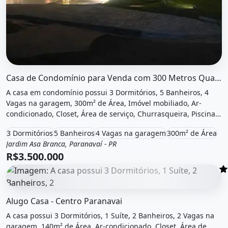
O imóvel &quot;Casa de condomínio para venda com 300
Casa de Condomínio para Venda com 300 Metros Quadrados com 3 Quartos
A casa em condomínio possui 3 Dormitórios, 5 Banheiros, 4
Vagas na garagem, 300m² de Área, Imóvel mobiliado, Ar-
condicionado, Closet, Área de serviço, Churrasqueira, Piscina,
Energia solar, Aquecimento e está localizado em Jardim Asa
3 Dormitórios
5 Banheiros
4 Vagas na garagem
300m² de Área
Branca, Paranavaí, Pr à venda por R$3.500.000.
Jardim Asa Branca, Paranavaí - PR
Venda
Casa em condomínio
R$3.500.000
O imóvel &quot;Alugo casa - centro paranavai&quot; possui
Alugo Casa - Centro Paranavai
A casa possui 3 Dormitórios, 1 Suíte, 2 Banheiros, 2 Vagas na
garagem, 140m² de Área, Ar-condicionado, Closet, Área de