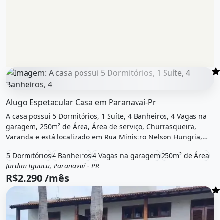
O imóvel &quot;Alugo espetacular casa em paranavaí-pr&qu
Alugo Espetacular Casa em Paranavaí-Pr
A casa possui 5 Dormitórios, 1 Suíte, 4 Banheiros, 4 Vagas na
garagem, 250m² de Área, Área de serviço, Churrasqueira,
Varanda e está localizado em Rua Ministro Nelson Hungria,
Paranavaí, Pr para alugar por R$2.290 /Mês.
5 Dormitórios
4 Banheiros
4 Vagas na garagem
250m² de Área
Jardim Iguacu, Paranavaí - PR
Aluguel
Casa
R$2.290 /mês