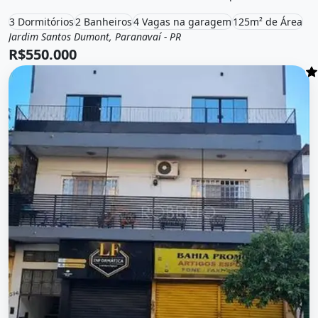
3 Dormitórios
2 Banheiros
4 Vagas na garagem
125m² de Área
Jardim Santos Dumont, Paranavaí - PR
Venda
Casa
R$550.000