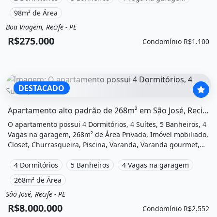
98m² de Área
Boa Viagem, Recife - PE
Venda
Apartamento
R$275.000
Condomínio R$1.100
DESTACADO
O imóvel &quot;Apartamento alto padrão de 268m² em são
Apartamento alto padrão de 268m² em São José, Recife/PE
O apartamento possui 4 Dormitórios, 4 Suítes, 5 Banheiros, 4
Vagas na garagem, 268m² de Área Privada, Imóvel mobiliado,
Closet, Churrasqueira, Piscina, Varanda, Varanda gourmet,
Academia, Sauna, Salão de festas, Playground, Cinema, Salão
de jogos e está localizado em Avenida Engenheiro José
4 Dormitórios
5 Banheiros
4 Vagas na garagem
Estelita, Recife, Pe à venda por R$8.000.000 e Condomínio por
268m² de Área
R$2.552 /Mês.
São José, Recife - PE
Venda
Apartamento
R$8.000.000
Condomínio R$2.552