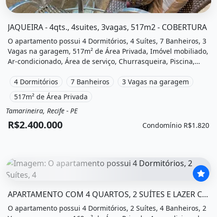
O imóvel &quot;Jaqueira - 4qts., 4suites, 3vagas, 517m2 -
JAQUEIRA - 4qts., 4suites, 3vagas, 517m2 - COBERTURA
O apartamento possui 4 Dormitórios, 4 Suítes, 7 Banheiros, 3
Vagas na garagem, 517m² de Área Privada, Imóvel mobiliado,
Ar-condicionado, Área de serviço, Churrasqueira, Piscina,
Vista livre, Academia, Sauna, Salão de festas, Quadra
poliesportiva, Playground, Cinema, Salão de jogos e está
4 Dormitórios
7 Banheiros
3 Vagas na garagem
localizado em Rua Neto de Mendonça, Recife, Pe à venda por
517m² de Área Privada
R$2.400.000 e Condomínio por R$1.820 /Mês.
Tamarineira, Recife - PE
Venda
Apartamento
R$2.400.000
Condomínio R$1.820
O imóvel &quot;Apartamento com 4 quartos, 2 suítes e la
APARTAMENTO COM 4 QUARTOS, 2 SUÍTES E LAZER COMPLETO
O apartamento possui 4 Dormitórios, 2 Suítes, 4 Banheiros, 2