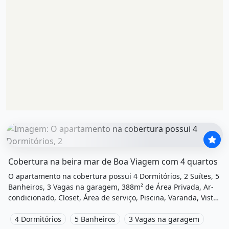
O imóvel &quot;Cobertura na beira mar de boa viagem co
Cobertura na beira mar de Boa Viagem com 4 quartos
O apartamento na cobertura possui 4 Dormitórios, 2 Suítes, 5
Banheiros, 3 Vagas na garagem, 388m² de Área Privada, Ar-
condicionado, Closet, Área de serviço, Piscina, Varanda, Vista
para o mar, Vista livre, Salão de festas, Playground e está
localizado em Avenida Boa Viagem, Recife, Pe à venda por
4 Dormitórios
5 Banheiros
3 Vagas na garagem