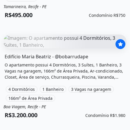
Tamarineira, Recife - PE
Venda
Apartamento
R$495.000
Condomínio R$750
O imóvel &quot;Edifício maria beatriz - @bobarrudape&quo
Edifício Maria Beatriz - @bobarrudape
O apartamento possui 4 Dormitórios, 3 Suítes, 1 Banheiro, 3
Vagas na garagem, 166m² de Área Privada, Ar-condicionado,
Closet, Área de serviço, Churrasqueira, Piscina, Varanda,
Vista para o mar, Sol da manha, Vista livre, Academia, Sauna,
Salão de festas, Quadra poliesportiva, Playground, Salão de
4 Dormitórios
1 Banheiro
3 Vagas na garagem
jogos e está localizado em Avenida Boa Viagem, Recife, Pe à
166m² de Área Privada
venda por R$3.200.000 e Condomínio por R$1.980 /Mês.
Boa Viagem, Recife - PE
Venda
Apartamento
R$3.200.000
Condomínio R$1.980