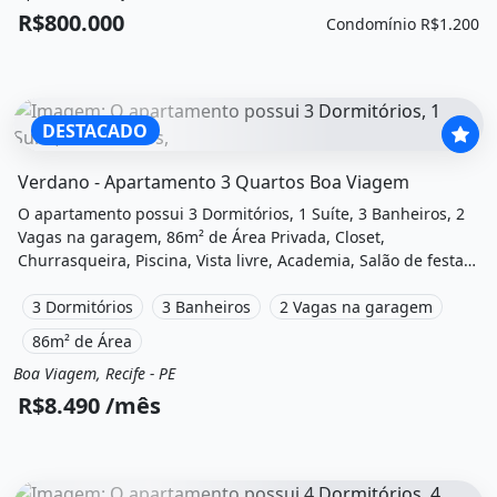
R$800.000
Condomínio R$1.200
DESTACADO
O imóvel &quot;Verdano - apartamento 3 quartos boa viag
Verdano - Apartamento 3 Quartos Boa Viagem
O apartamento possui 3 Dormitórios, 1 Suíte, 3 Banheiros, 2
Vagas na garagem, 86m² de Área Privada, Closet,
Churrasqueira, Piscina, Vista livre, Academia, Salão de festas,
Playground e está localizado em Rua Professor Arnaldo
Carneiro Leão, Recife, Pe para alugar por R$8.490 /Mês.
3 Dormitórios
3 Banheiros
2 Vagas na garagem
86m² de Área
Boa Viagem, Recife - PE
Aluguel
Apartamento
R$8.490 /mês