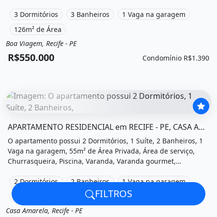
Recife, Pe à venda por R$550.000 e Condomínio por R$1.390
/Mês.
3 Dormitórios
3 Banheiros
1 Vaga na garagem
126m² de Área
Boa Viagem, Recife - PE
Venda
Apartamento
R$550.000
Condomínio R$1.390
O imóvel &quot;Apartamento residencial em recife - pe, c
APARTAMENTO RESIDENCIAL em RECIFE - PE, CASA AMARELA
O apartamento possui 2 Dormitórios, 1 Suíte, 2 Banheiros, 1
Vaga na garagem, 55m² de Área Privada, Área de serviço,
Churrasqueira, Piscina, Varanda, Varanda gourmet,
Academia, Salão de festas, Playground, Salão de jogos e está
localizado em Estrada do Encanamento, Recife, Pe à venda
2 Dormitórios
2 Banheiros
1 Vaga na garagem
por R$490.000 e Condomínio por R$600 /Mês.
FILTROS
59m² de Área
Casa Amarela, Recife - PE
Venda
Apartamento