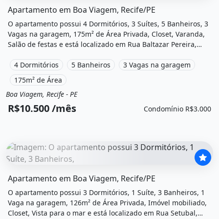
O imóvel &quot;Apartamento em boa viagem, recife/pe&quo
Apartamento em Boa Viagem, Recife/PE
O apartamento possui 4 Dormitórios, 3 Suítes, 5 Banheiros, 3
Vagas na garagem, 175m² de Área Privada, Closet, Varanda,
Salão de festas e está localizado em Rua Baltazar Pereira,
Recife, Pe para alugar por R$10.500 /Mês e Condomínio por
R$3.000 /Mês.
4 Dormitórios
5 Banheiros
3 Vagas na garagem
175m² de Área
Boa Viagem, Recife - PE
Aluguel
Apartamento
R$10.500 /mês
Condomínio R$3.000
O imóvel &quot;Apartamento em boa viagem, recife/pe&quo
Apartamento em Boa Viagem, Recife/PE
O apartamento possui 3 Dormitórios, 1 Suíte, 3 Banheiros, 1
Vaga na garagem, 126m² de Área Privada, Imóvel mobiliado,
Closet, Vista para o mar e está localizado em Rua Setubal,