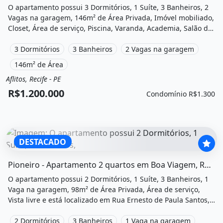
O apartamento possui 3 Dormitórios, 1 Suíte, 3 Banheiros, 2
Vagas na garagem, 146m² de Área Privada, Imóvel mobiliado,
Closet, Área de serviço, Piscina, Varanda, Academia, Salão de
festas, Quadra poliesportiva, Playground, Salão de jogos e
está localizado em Rua Teles Júnior, Recife, Pe à venda por
3 Dormitórios
3 Banheiros
2 Vagas na garagem
R$1.200.000 e Condomínio por R$1.300 /Mês.
146m² de Área
Aflitos, Recife - PE
Venda
Apartamento
R$1.200.000
Condomínio R$1.300
DESTACADO
O imóvel &quot;Pioneiro - apartamento 2 quartos em boa
Pioneiro - Apartamento 2 quartos em Boa Viagem, Recife/PE
O apartamento possui 2 Dormitórios, 1 Suíte, 3 Banheiros, 1
Vaga na garagem, 98m² de Área Privada, Área de serviço,
Vista livre e está localizado em Rua Ernesto de Paula Santos,
Recife, Pe à venda por R$275.000 e Condomínio por R$1.100
/Mês.
2 Dormitórios
3 Banheiros
1 Vaga na garagem