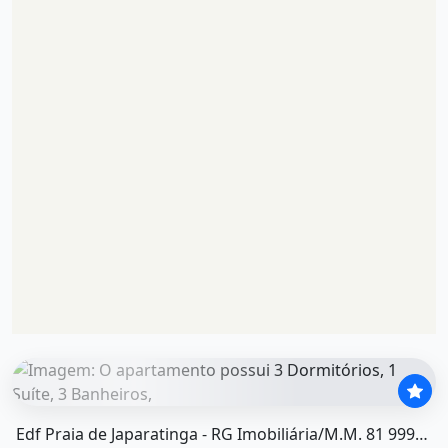
O imóvel &quot;Edf praia de japaratinga - rg imobiliária
Edf Praia de Japaratinga - RG Imobiliária/M.M. 81 99969-7180