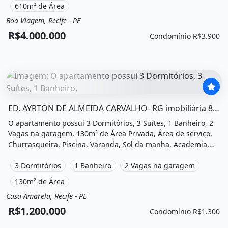
R$4.000.000 e Condomínio por R$3.900 /Mês.
610m² de Área
Boa Viagem, Recife - PE
Venda
Apartamento cobertura
R$4.000.000
Condomínio R$3.900
O imóvel &quot;Ed. ayrton de almeida carvalho- rg imobil
ED. AYRTON DE ALMEIDA CARVALHO- RG imobiliária 81 99969-7180
O apartamento possui 3 Dormitórios, 3 Suítes, 1 Banheiro, 2
Vagas na garagem, 130m² de Área Privada, Área de serviço,
Churrasqueira, Piscina, Varanda, Sol da manha, Academia,
Salão de festas, Quadra poliesportiva, Playground, Área de
lazer, Salão de jogos e está localizado em Rua Bento Loyola,
3 Dormitórios
1 Banheiro
2 Vagas na garagem
Recife, Pe à venda por R$1.200.000 e Condomínio por R$1.300
130m² de Área
/Mês.
Casa Amarela, Recife - PE
Venda
Apartamento
R$1.200.000
Condomínio R$1.300