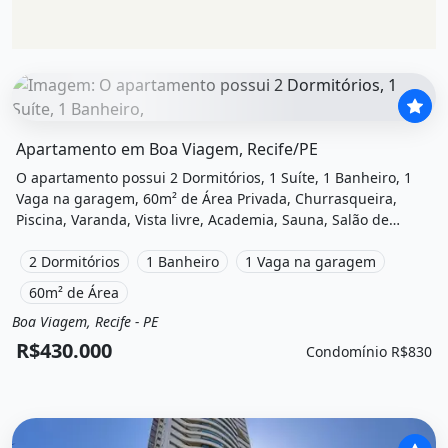
O imóvel &quot;Apartamento em boa viagem, recife/pe&quo
Apartamento em Boa Viagem, Recife/PE
O apartamento possui 2 Dormitórios, 1 Suíte, 1 Banheiro, 1
Vaga na garagem, 60m² de Área Privada, Churrasqueira,
Piscina, Varanda, Vista livre, Academia, Sauna, Salão de
festas, Quadra poliesportiva, Playground, Área de lazer, Salão
de jogos e está localizado em Rua Faustino Porto, Recife, Pe à
2 Dormitórios
1 Banheiro
1 Vaga na garagem
venda por R$430.000 e Condomínio por R$830 /Mês.
60m² de Área
Boa Viagem, Recife - PE
Venda
Apartamento
R$430.000
Condomínio R$830