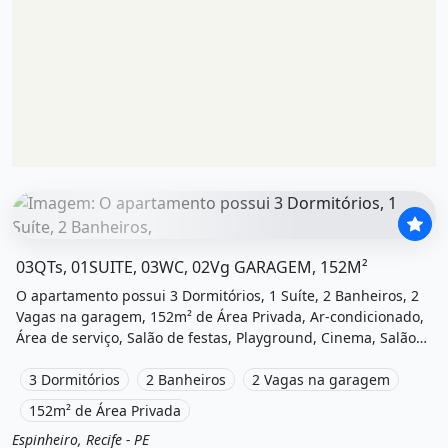
O imóvel &quot;03qts, 01suite, 03wc, 02vg garagem, 152m²
03QTs, 01SUITE, 03WC, 02Vg GARAGEM, 152M²
O apartamento possui 3 Dormitórios, 1 Suíte, 2 Banheiros, 2
Vagas na garagem, 152m² de Área Privada, Ar-condicionado,
Área de serviço, Salão de festas, Playground, Cinema, Salão
de jogos e está localizado em Rua Quarenta e Oito, Recife, Pe
à venda por R$800.000 e Condomínio por R$1.200 /Mês.
3 Dormitórios
2 Banheiros
2 Vagas na garagem
152m² de Área Privada
Espinheiro, Recife - PE
Venda
Apartamento