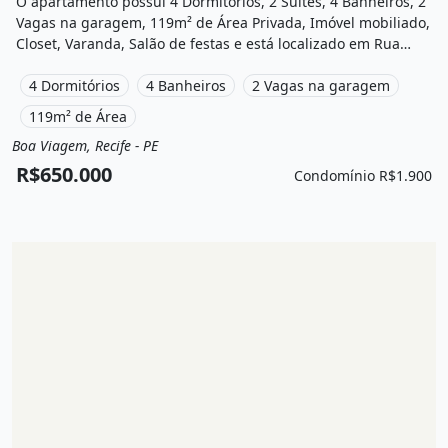
O apartamento possui 4 Dormitórios, 2 Suítes, 4 Banheiros, 2
Vagas na garagem, 119m² de Área Privada, Imóvel mobiliado,
Closet, Varanda, Salão de festas e está localizado em Rua
Ministro Nelson Hungria, Recife, Pe à venda por R$650.000 e
Condomínio por R$1.900 /Mês.
4 Dormitórios
4 Banheiros
2 Vagas na garagem
119m² de Área
Boa Viagem, Recife - PE
Venda
Apartamento
R$650.000
Condomínio R$1.900