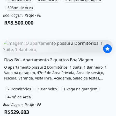
Viagem, Recife, Pe à venda por R$8.500.000.
393m² de Área
Boa Viagem, Recife - PE
Venda
Apartamento
R$8.500.000
O imóvel &quot;Flow bv - apartamento 2 quartos boa viag
Flow BV - Apartamento 2 quartos Boa Viagem
O apartamento possui 2 Dormitórios, 1 Suíte, 1 Banheiro, 1
Vaga na garagem, 47m² de Área Privada, Área de serviço,
Piscina, Varanda, Vista livre, Academia, Salão de festas,
Playground, Espaço fitness e está localizado em Rua Carlos
Pereira Falcão, Recife, Pe à venda por R$529.683.
2 Dormitórios
1 Banheiro
1 Vaga na garagem
47m² de Área
Boa Viagem, Recife - PE
Venda
Apartamento
R$529.683