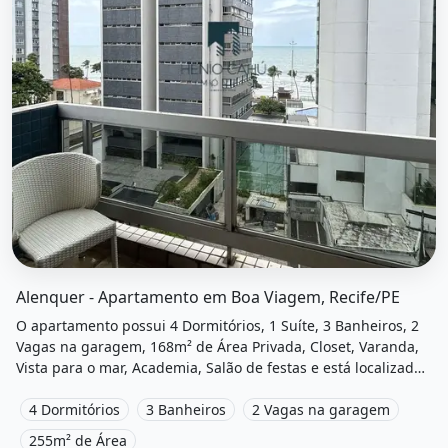
O imóvel &quot;Alenquer - apartamento em boa viagem, r
Alenquer - Apartamento em Boa Viagem, Recife/PE
O apartamento possui 4 Dormitórios, 1 Suíte, 3 Banheiros, 2
Vagas na garagem, 168m² de Área Privada, Closet, Varanda,
Vista para o mar, Academia, Salão de festas e está localizado
em Rua dos Navegantes, Recife, Pe à venda por R$1.180.000
e Condomínio por R$1.712 /Mês.
4 Dormitórios
3 Banheiros
2 Vagas na garagem
255m² de Área