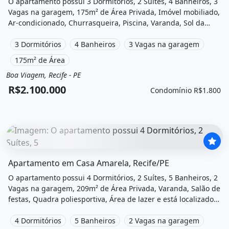
O apartamento possui 3 Dormitórios, 2 Suítes, 4 Banheiros, 3
Vagas na garagem, 175m² de Área Privada, Imóvel mobiliado,
Ar-condicionado, Churrasqueira, Piscina, Varanda, Sol da
manha, Academia, Salão de festas, Playground, Salão de
jogos e está localizado em Rua Tenente João Cicero, Recife, Pe
3 Dormitórios
4 Banheiros
3 Vagas na garagem
à venda por R$2.100.000 e Condomínio por R$1.800 /Mês.
175m² de Área
Boa Viagem, Recife - PE
Venda
Apartamento
R$2.100.000
Condomínio R$1.800
O imóvel &quot;Apartamento em casa amarela, recife/pe&q
Apartamento em Casa Amarela, Recife/PE
O apartamento possui 4 Dormitórios, 2 Suítes, 5 Banheiros, 2
Vagas na garagem, 209m² de Área Privada, Varanda, Salão de
festas, Quadra poliesportiva, Área de lazer e está localizado
em Rua Astronauta Neil Armstrong, Recife, Pe à venda por
R$1.100.000 e Condomínio por R$1.600 /Mês.
4 Dormitórios
5 Banheiros
2 Vagas na garagem