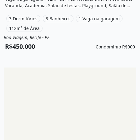
Varanda, Academia, Salão de festas, Playground, Salão de
jogos e está localizado em Rua Pastor José Amaro da Silva,
Recife, Pe à venda por R$450.000 e Condomínio por R$900
3 Dormitórios
3 Banheiros
1 Vaga na garagem
/Mês.
112m² de Área
Boa Viagem, Recife - PE
Venda
Apartamento
R$450.000
Condomínio R$900