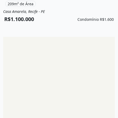
209m² de Área
Casa Amarela, Recife - PE
Venda
Apartamento
R$1.100.000
Condomínio R$1.600