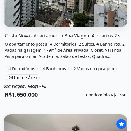
O imóvel &quot;Costa nova - apartamento boa viagem 4 q
Costa Nova - Apartamento Boa Viagem 4 quartos 2 suítes
O apartamento possui 4 Dormitórios, 2 Suítes, 4 Banheiros, 2
Vagas na garagem, 179m² de Área Privada, Closet, Varanda,
Vista para o mar, Academia, Salão de festas, Quadra
poliesportiva, Playground e está localizado em Rua
Desembargador João Paes, Recife, Pe à venda por
4 Dormitórios
4 Banheiros
2 Vagas na garagem
R$1.650.000 e Condomínio por R$1.560 /Mês.
241m² de Área
Boa Viagem, Recife - PE
Venda
Apartamento
R$1.650.000
Condomínio R$1.560