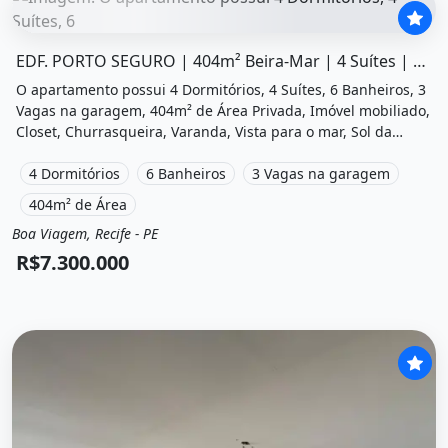
O imóvel &quot;Edf. porto seguro | 404m² beira-mar | 4 
EDF. PORTO SEGURO | 404m² Beira-Mar | 4 Suítes | Boa Viagem
O apartamento possui 4 Dormitórios, 4 Suítes, 6 Banheiros, 3
Vagas na garagem, 404m² de Área Privada, Imóvel mobiliado,
Closet, Churrasqueira, Varanda, Vista para o mar, Sol da
manha, Vista livre, Academia, Sauna, Salão de festas,
Playground, Salão de jogos e está localizado em Avenida Boa
4 Dormitórios
6 Banheiros
3 Vagas na garagem
Viagem, Recife, Pe à venda por R$7.300.000.
404m² de Área
Boa Viagem, Recife - PE
Venda
Apartamento
R$7.300.000