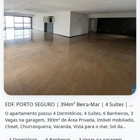
O imóvel &quot;Edf. porto seguro | 394m² beira-mar | 4 
EDF. PORTO SEGURO | 394m² Beira-Mar | 4 Suítes | Boa Viagem
O apartamento possui 4 Dormitórios, 4 Suítes, 6 Banheiros, 3
Vagas na garagem, 393m² de Área Privada, Imóvel mobiliado,
Closet, Churrasqueira, Varanda, Vista para o mar, Sol da
manha, Vista livre, Academia, Sauna, Salão de festas,
Playground, Salão de jogos e está localizado em Avenida Boa
4 Dormitórios
6 Banheiros
3 Vagas na garagem