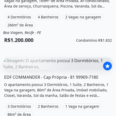
Vagas na garagem, 169m² de Área Privada, Ar-condicionado,
Área de serviço, Churrasqueira, Piscina, Varanda, Sol da
manha, Academia, Salão de festas, Playground, Área de lazer
e está localizado em Rua Francisco da Cunha, Recife, Pe à
4 Dormitórios
4 Banheiros
2 Vagas na garagem
venda por R$1.200.000 e Condomínio por R$1.832 /Mês.
266m² de Área
Boa Viagem, Recife - PE
Venda
Apartamento
R$1.200.000
Condomínio R$1.832
O imóvel &quot;Edf commander - cap própria - 81 99969-7
EDF COMMANDER - Cap Própria - 81 99969-7180
O apartamento possui 3 Dormitórios, 1 Suíte, 2 Banheiros, 1
Vaga na garagem, 86m² de Área Privada, Imóvel mobiliado,
Closet, Varanda, Sol da manha, Salão de festas e está
localizado em Rua Cícero Dias da Cruz, Recife, Pe à venda por
R$495.000 e Condomínio por R$750 /Mês.
3 Dormitórios
2 Banheiros
1 Vaga na garagem
86m² de Área