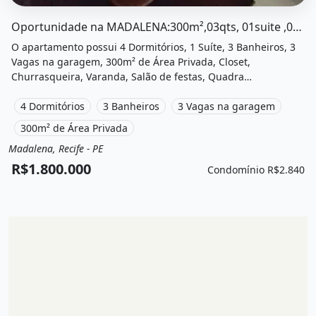
O imóvel &quot;Oportunidade na madalena:300m²,03qts, 
Oportunidade na MADALENA:300m²,03qts, 01suite ,03vagas
O apartamento possui 4 Dormitórios, 1 Suíte, 3 Banheiros, 3
Vagas na garagem, 300m² de Área Privada, Closet,
Churrasqueira, Varanda, Salão de festas, Quadra
poliesportiva, Playground, Cinema e está localizado em Rua
Arlindo Gouveia, Recife, Pe à venda por R$1.800.000 e
4 Dormitórios
3 Banheiros
3 Vagas na garagem
Condomínio por R$2.840 /Mês.
300m² de Área Privada
Madalena, Recife - PE
Venda
Apartamento
R$1.800.000
Condomínio R$2.840