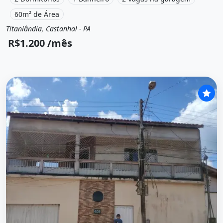
60m² de Área
Titanlândia, Castanhal - PA
Aluguel
Apartamento
R$1.200 /mês