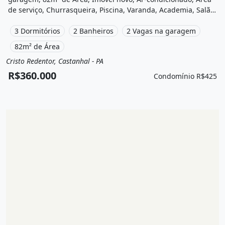
de serviço, Churrasqueira, Piscina, Varanda, Academia, Salão
de festas, Playground, Área de lazer, Salão de jogos e está
localizado em Rua Vinte e Oito de Janeiro, Castanhal, Pa à
3 Dormitórios
2 Banheiros
2 Vagas na garagem
venda por R$360.000 e Condomínio por R$425 /Mês.
82m² de Área
Cristo Redentor, Castanhal - PA
Venda
Apartamento
R$360.000
Condomínio R$425