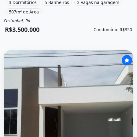
localizado em Avenida Major Wilson, Castanhal, Pa à venda
3 Dormitórios
5 Banheiros
3 Vagas na garagem
por R$3.500.000 e Condomínio por R$350 /Mês.
507m² de Área
Castanhal, PA
Venda
Casa em condomínio
R$3.500.000
Condomínio R$350