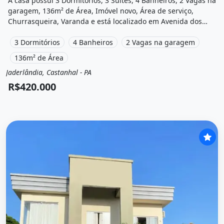
A casa possui 3 Dormitórios, 3 Suítes, 4 Banheiros, 2 Vagas na
garagem, 136m² de Área, Imóvel novo, Área de serviço,
Churrasqueira, Varanda e está localizado em Avenida dos
Universitários, Castanhal, Pa à venda por R$420.000.
3 Dormitórios
4 Banheiros
2 Vagas na garagem
136m² de Área
Jaderlândia, Castanhal - PA
Venda
Casa
R$420.000