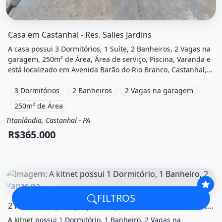
O imóvel &quot;Casa em castanhal - res. salles jardins&quo
Casa em Castanhal - Res. Salles Jardins
A casa possui 3 Dormitórios, 1 Suíte, 2 Banheiros, 2 Vagas na
garagem, 250m² de Área, Área de serviço, Piscina, Varanda e
está localizado em Avenida Barão do Rio Branco, Castanhal,
Pa à venda por R$365.000.
3 Dormitórios
2 Banheiros
2 Vagas na garagem
250m² de Área
Titanlândia, Castanhal - PA
Venda
Casa
R$365.000
FILTROS
O imóvel &quot;2 kitnet&amp;amp;amp;apos;s/ap ( bairro
2 Kitnet&Amp;Amp;Apos;S/Ap ( Bairro Saudade I)Castanhal
A kitnet possui 1 Dormitório, 1 Banheiro, 2 Vagas na