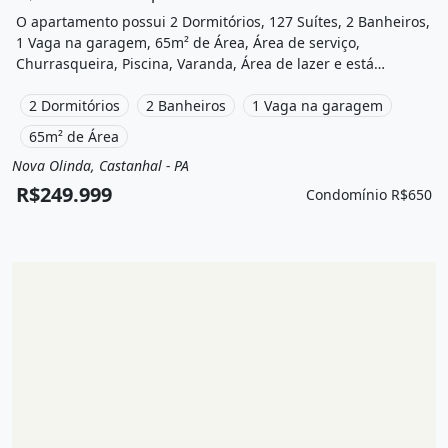
O apartamento possui 2 Dormitórios, 127 Suítes, 2 Banheiros,
1 Vaga na garagem, 65m² de Área, Área de serviço,
Churrasqueira, Piscina, Varanda, Área de lazer e está
localizado em Avenida Duque de Caxias Bairro Nova Olinda
Castanhal, Castanhal, Pa à venda por R$249.999 e
2 Dormitórios
2 Banheiros
1 Vaga na garagem
Condomínio por R$650 /Mês.
65m² de Área
Nova Olinda, Castanhal - PA
Venda
Apartamento
R$249.999
Condomínio R$650