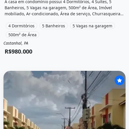
A casa em condomínio possui 4 Dormitórios, 4 Suítes, 5
Banheiros, 5 Vagas na garagem, 500m² de Área, Imóvel
mobiliado, Ar-condicionado, Área de serviço, Churrasqueira,
Piscina, Varanda, Academia e está localizado em Alameda
Paraíso, Castanhal, Pa à venda por R$980.000.
4 Dormitórios
5 Banheiros
5 Vagas na garagem
500m² de Área
Castanhal, PA
Venda
Casa em condomínio
R$980.000