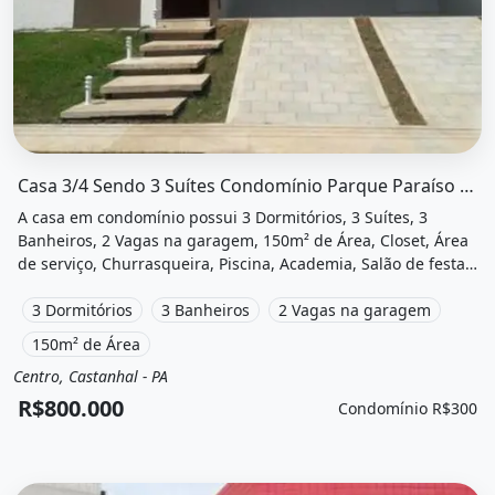
O imóvel &quot;Casa 3/4 sendo 3 suítes condomínio parqu
Casa 3/4 Sendo 3 Suítes Condomínio Parque Paraíso em Castanhal...
A casa em condomínio possui 3 Dormitórios, 3 Suítes, 3
Banheiros, 2 Vagas na garagem, 150m² de Área, Closet, Área
de serviço, Churrasqueira, Piscina, Academia, Salão de festas,
Playground e está localizado em Alameda Figueira,
Castanhal, Pa à venda por R$800.000 e Condomínio por
3 Dormitórios
3 Banheiros
2 Vagas na garagem
R$300 /Mês.
150m² de Área
Centro, Castanhal - PA
Venda
Casa em condomínio
R$800.000
Condomínio R$300