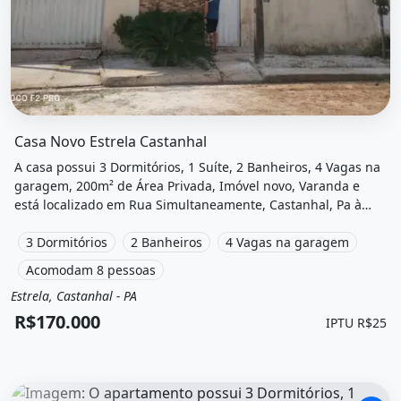
O imóvel &quot;Casa novo estrela castanhal&quot; possui 
Casa Novo Estrela Castanhal
A casa possui 3 Dormitórios, 1 Suíte, 2 Banheiros, 4 Vagas na
garagem, 200m² de Área Privada, Imóvel novo, Varanda e
está localizado em Rua Simultaneamente, Castanhal, Pa à
venda por R$170.000.
3 Dormitórios
2 Banheiros
4 Vagas na garagem
Acomodam 8 pessoas
Estrela, Castanhal - PA
Venda
Casa
R$170.000
IPTU R$25