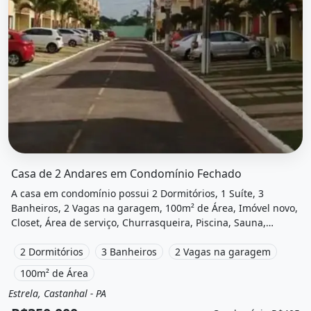
O imóvel &quot;Casa de 2 andares em condomínio fechado
Casa de 2 Andares em Condomínio Fechado
A casa em condomínio possui 2 Dormitórios, 1 Suíte, 3
Banheiros, 2 Vagas na garagem, 100m² de Área, Imóvel novo,
Closet, Área de serviço, Churrasqueira, Piscina, Sauna,
Quadra poliesportiva, Playground e está localizado em Rua
Kazuma Oyama, Castanhal, Pa à venda por R$350.000 e
2 Dormitórios
3 Banheiros
2 Vagas na garagem
Condomínio por R$405 /Mês.
100m² de Área
Estrela, Castanhal - PA
Venda
Casa em condomínio