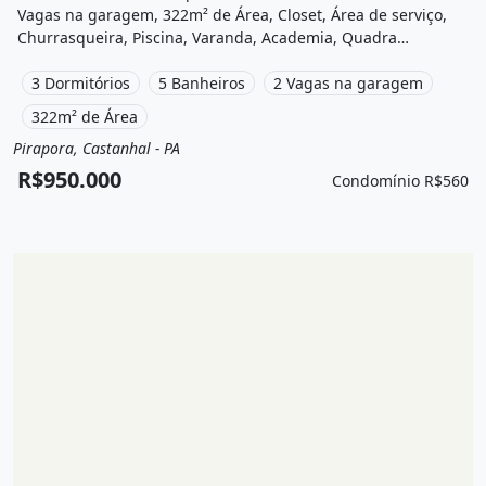
Vagas na garagem, 322m² de Área, Closet, Área de serviço,
Churrasqueira, Piscina, Varanda, Academia, Quadra
poliesportiva, Área de lazer e está localizado em Avenida
Maximino Porpino da Silva, Castanhal, Pa à venda por
3 Dormitórios
5 Banheiros
2 Vagas na garagem
R$950.000 e Condomínio por R$560 /Mês.
322m² de Área
Pirapora, Castanhal - PA
Venda
Casa em condomínio
R$950.000
Condomínio R$560