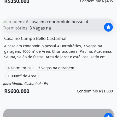
R$350.000
Condomínio R$405
O imóvel &quot;Casa no campo bello castanhal !&quot; po
Casa no Campo Bello Castanhal !
A casa em condomínio possui 4 Dormitórios, 3 Vagas na
garagem, 1000m² de Área, Churrasqueira, Piscina, Academia,
Sauna, Salão de festas, Área de lazer e está localizado em
Jaderlândia, Castanhal, Pa à venda por R$600.000 e
Condomínio por R$1.000 /Mês.
4 Dormitórios
3 Vagas na garagem
1.000m² de Área
Jaderlândia, Castanhal - PA
Venda
Casa em condomínio
R$600.000
Condomínio R$1.000