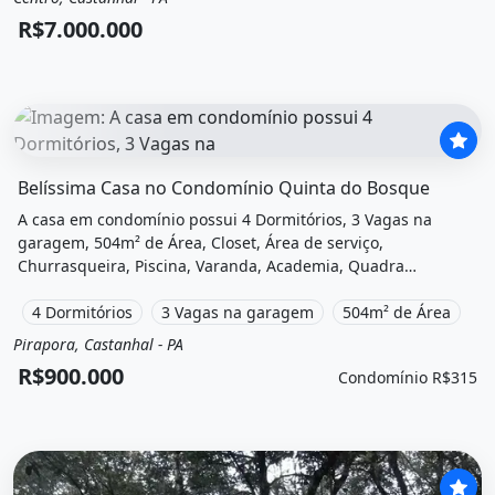
Venda
Casa em condomínio
R$7.000.000
O imóvel &quot;Belíssima casa no condomínio quinta do 
Belíssima Casa no Condomínio Quinta do Bosque
A casa em condomínio possui 4 Dormitórios, 3 Vagas na
garagem, 504m² de Área, Closet, Área de serviço,
Churrasqueira, Piscina, Varanda, Academia, Quadra
poliesportiva, Área de lazer e está localizado em Avenida
Maximiano, Castanhal, Pa à venda por R$900.000 e
4 Dormitórios
3 Vagas na garagem
504m² de Área
Condomínio por R$315 /Mês.
Pirapora, Castanhal - PA
Venda
Casa em condomínio
R$900.000
Condomínio R$315