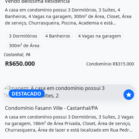
Vendo Belíssima Residência
A casa em condomínio possui 3 Dormitórios, 3 Suítes, 4
Banheiros, 4 Vagas na garagem, 300m² de Área, Closet, Área
de serviço, Churrasqueira, Piscina, Academia e está
localizado em Avenida Major Wilson, Castanhal, Pa à venda
por R$650.000 e Condomínio por R$315.000 /Mês.
3 Dormitórios
4 Banheiros
4 Vagas na garagem
300m² de Área
Castanhal, PA
Venda
Casa em condomínio
R$650.000
Condomínio R$315.000
DESTACADO
O imóvel &quot;Condomínio fasann ville - castanhal/pa&quo
Condomínio Fasann Ville - Castanhal/PA
A casa em condomínio possui 3 Dormitórios, 3 Suítes, 2 Vagas
na garagem, 186m² de Área Privada, Closet, Área de serviço,
Churrasqueira, Área de lazer e está localizado em Rua Pedro
Porpino, Castanhal, Pa à venda por R$850.000.