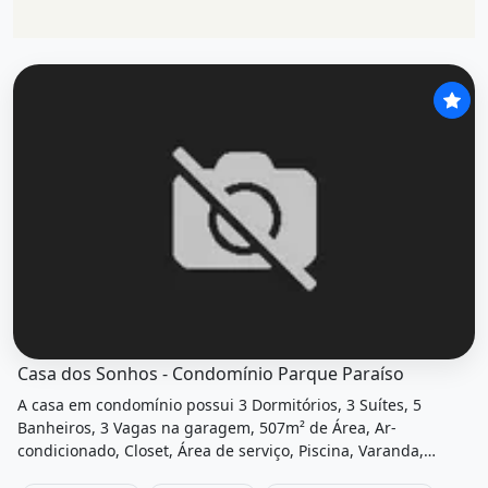
O imóvel &quot;Casa dos sonhos - condomínio parque par
Casa dos Sonhos - Condomínio Parque Paraíso
A casa em condomínio possui 3 Dormitórios, 3 Suítes, 5
Banheiros, 3 Vagas na garagem, 507m² de Área, Ar-
condicionado, Closet, Área de serviço, Piscina, Varanda,
Academia, Salão de festas, Quadra poliesportiva e está