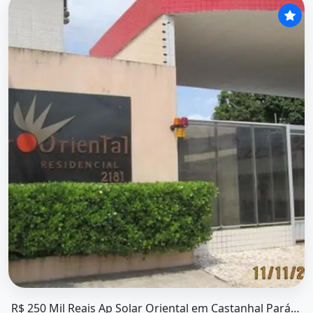
O imóvel &quot;R$ 250 mil reais ap solar oriental em cas
R$ 250 Mil Reais Ap Solar Oriental em Castanhal Pará 2/4 com Uma...