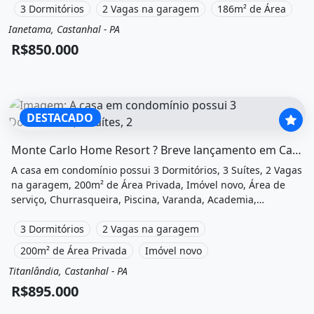
3 Dormitórios
2 Vagas na garagem
186m² de Área
Ianetama, Castanhal - PA
Venda
Casa em condomínio
R$850.000
DESTACADO
O imóvel &quot;Monte carlo home resort ? breve lançam
Monte Carlo Home Resort ? Breve lançamento em Castanhal
A casa em condomínio possui 3 Dormitórios, 3 Suítes, 2 Vagas
na garagem, 200m² de Área Privada, Imóvel novo, Área de
serviço, Churrasqueira, Piscina, Varanda, Academia,
Hidromassagem, Sauna, Playground, Área de lazer e está
localizado em Rodovia Br, Castanhal, Pa à venda por
3 Dormitórios
2 Vagas na garagem
R$895.000.
200m² de Área Privada
Imóvel novo
Titanlândia, Castanhal - PA
Venda
Casa em condomínio
R$895.000