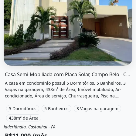
O imóvel &quot;Casa semi-mobiliada com placa solar, cam
Casa Semi-Mobiliada com Placa Solar, Campo Belo - Castanhal
A casa em condomínio possui 5 Dormitórios, 5 Banheiros, 3
Vagas na garagem, 438m² de Área, Imóvel mobiliado, Ar-
condicionado, Área de serviço, Churrasqueira, Piscina,
Varanda, Hidromassagem, Sauna, Energia solar e está
localizado em Avenida dos Universitários, Castanhal, Pa para
5 Dormitórios
5 Banheiros
3 Vagas na garagem
alugar por R$11.000 /Mês.
438m² de Área
Jaderlândia, Castanhal - PA
Aluguel
Casa em condomínio
R$11.000 /mês