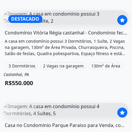
DESTACADO
O imóvel &quot;Condomínio vitória régia castanhal - con
Condomínio Vitória Régia castanhal - Condomínio fechado em...
A casa em condomínio possui 3 Dormitórios, 1 Suíte, 2 Vagas
na garagem, 130m² de Área Privada, Churrasqueira, Piscina,
Salão de festas, Quadra poliesportiva, Espaço fitness e está
localizado em Avenida Perimetral João Paulo Ii, Castanhal, Pa
à venda por R$550.000.
3 Dormitórios
2 Vagas na garagem
130m² de Área
Castanhal, PA
Venda
Casa em condomínio
R$550.000
O imóvel &quot;Casa no condominio parque paraiso para 
Casa no Condominio Parque Paraiso para Venda, com 4 Suites em...