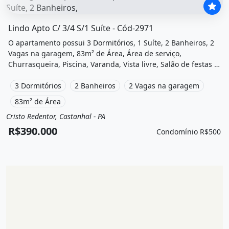
O imóvel &quot;Lindo apto c/ 3/4 s/1 suíte - cód-2971&quot
Lindo Apto C/ 3/4 S/1 Suíte - Cód-2971
O apartamento possui 3 Dormitórios, 1 Suíte, 2 Banheiros, 2
Vagas na garagem, 83m² de Área, Área de serviço,
Churrasqueira, Piscina, Varanda, Vista livre, Salão de festas e
está localizado em Rua Vinte e Oito de Janeiro, Castanhal, Pa
à venda por R$390.000 e Condomínio por R$500 /Mês.
3 Dormitórios
2 Banheiros
2 Vagas na garagem
83m² de Área
Cristo Redentor, Castanhal - PA
Venda
Apartamento
R$390.000
Condomínio R$500