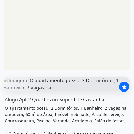
O imóvel &quot;Alugo apt 2 quartos no super life castanh
Alugo Apt 2 Quartos no Super Life Castanhal
O apartamento possui 2 Dormitórios, 1 Banheiro, 2 Vagas na
garagem, 60m² de Área, Imóvel mobiliado, Área de serviço,
Churrasqueira, Piscina, Varanda, Academia, Salão de festas,
Área de lazer e está localizado em Rodovia Br, Castanhal, Pa
para alugar por R$1.200 /Mês.
2 Dormitórios
1 Banheiro
2 Vagas na garagem