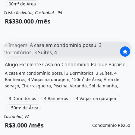
R$330.000 /Mês.
90m² de Área
Cristo Redentor, Castanhal - PA
Aluguel
Casa em condomínio
R$330.000 /mês
O imóvel &quot;Alugo excelente casa no condomínio parq
Alugo Excelente Casa no Condomínio Parque Paraíso - Castanhal
A casa em condomínio possui 3 Dormitórios, 3 Suítes, 4
Banheiros, 4 Vagas na garagem, 150m² de Área, Área de
serviço, Churrasqueira, Piscina, Varanda, Sol da manha,
Academia e está localizado em Avenida Major Wilson,
Castanhal, Pa para alugar por R$3.000 /Mês e Condomínio
3 Dormitórios
4 Banheiros
4 Vagas na garagem
por R$250 /Mês.
150m² de Área
Castanhal, PA
Aluguel
Casa em condomínio
R$3.000 /mês
Condomínio R$250