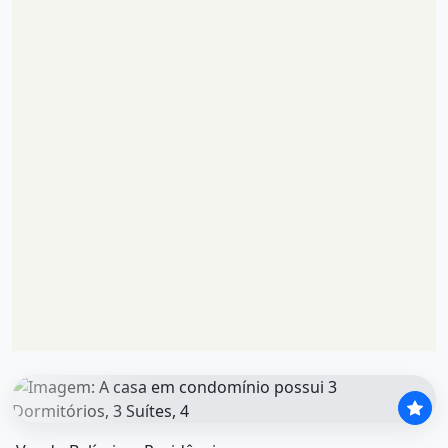
O imóvel &quot;Vendo belíssima residência&quot; possui 3