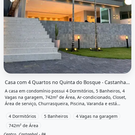
O imóvel &quot;Casa com 4 quartos no quinta do bosque -
Casa com 4 Quartos no Quinta do Bosque - Castanhal - Pa
A casa em condomínio possui 4 Dormitórios, 5 Banheiros, 4
Vagas na garagem, 742m² de Área, Ar-condicionado, Closet,
Área de serviço, Churrasqueira, Piscina, Varanda e está
localizado em Acesso Direto Ao Lago, Castanhal, Pa à venda
por R$7.000.000.
4 Dormitórios
5 Banheiros
4 Vagas na garagem
742m² de Área
Centro, Castanhal - PA