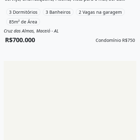
manha, Academia, Salão de festas e está localizado em
Avenida Gustavo Paiva, Maceió, Al à venda por R$700.000 e
3 Dormitórios
3 Banheiros
2 Vagas na garagem
Condomínio por R$750 /Mês.
85m² de Área
Cruz das Almas, Maceió - AL
Venda
Apartamento
R$700.000
Condomínio R$750