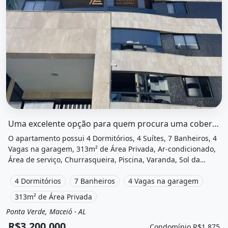
O imóvel &quot;Uma excelente opção para quem procura 
Uma excelente opção para quem procura uma cobertura na Ponta...
O apartamento possui 4 Dormitórios, 4 Suítes, 7 Banheiros, 4
Vagas na garagem, 313m² de Área Privada, Ar-condicionado,
Área de serviço, Churrasqueira, Piscina, Varanda, Sol da
manha, Vista livre, Salão de festas, Playground, Área de lazer
e está localizado em Rua Prefeito Abdon Arroxelas, Maceió, Al
4 Dormitórios
7 Banheiros
4 Vagas na garagem
à venda por R$3.200.000 e Condomínio por R$1.875 /Mês.
313m² de Área Privada
Ponta Verde, Maceió - AL
Venda
Apartamento
R$3.200.000
Condomínio R$1.875