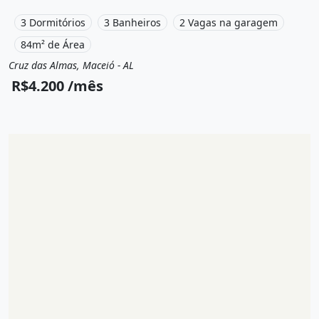
Playground e está localizado em Rua Faixa de Servidão de
Passagem, Maceió, Al para alugar por R$4.200 /Mês.
3 Dormitórios
3 Banheiros
2 Vagas na garagem
84m² de Área
Cruz das Almas, Maceió - AL
Aluguel
Apartamento
R$4.200 /mês