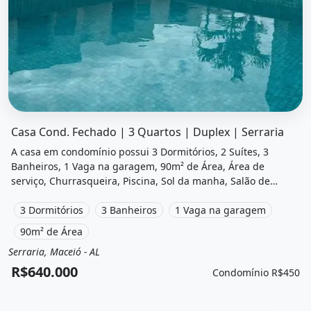
O imóvel &quot;Casa cond. fechado | 3 quartos | duplex |
Casa Cond. Fechado | 3 Quartos | Duplex | Serraria
A casa em condomínio possui 3 Dormitórios, 2 Suítes, 3
Banheiros, 1 Vaga na garagem, 90m² de Área, Área de
serviço, Churrasqueira, Piscina, Sol da manha, Salão de
festas e está localizado em Avenida Eraldo Lins Cavalcante,
Maceió, Al à venda por R$640.000 e Condomínio por R$450
3 Dormitórios
3 Banheiros
1 Vaga na garagem
/Mês.
90m² de Área
Serraria, Maceió - AL
Venda
Casa em condomínio
R$640.000
Condomínio R$450