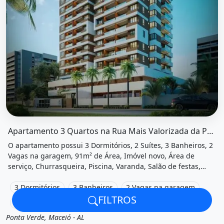
O imóvel &quot;Apartamento 3 quartos na rua mais valor
Apartamento 3 Quartos na Rua Mais Valorizada da Ponta Verde
O apartamento possui 3 Dormitórios, 2 Suítes, 3 Banheiros, 2
Vagas na garagem, 91m² de Área, Imóvel novo, Área de
serviço, Churrasqueira, Piscina, Varanda, Salão de festas,
Área de lazer, Espaço fitness e está localizado em Rua Prefeito
Abdon Arroxelas, Maceió, Al à venda por R$1.065.000 e
3 Dormitórios
3 Banheiros
2 Vagas na garagem
Condomínio por R$500 /Mês.
FILTROS
91m² de Área
Ponta Verde, Maceió - AL
Venda
Apartamento