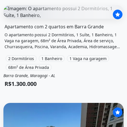
O imóvel &quot;Apartamento com 2 quartos em barra gran
Apartamento com 2 quartos em Barra Grande
O apartamento possui 2 Dormitórios, 1 Suíte, 1 Banheiro, 1
Vaga na garagem, 68m² de Área Privada, Área de serviço,
Churrasqueira, Piscina, Varanda, Academia, Hidromassagem
e está localizado em Al . 101, Maragogi, Al à venda por
R$1.300.000.
2 Dormitórios
1 Banheiro
1 Vaga na garagem
68m² de Área Privada
Barra Grande, Maragogi - AL
Venda
Apartamento
R$1.300.000