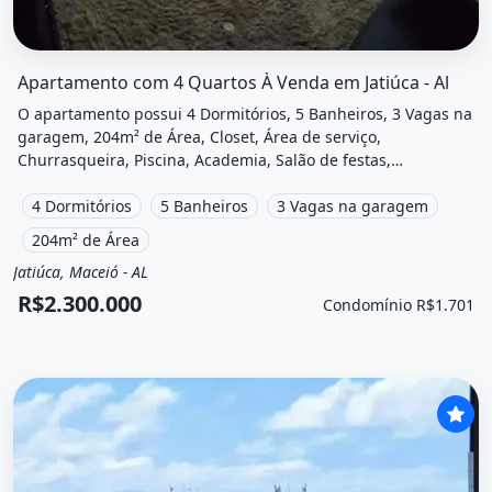
O imóvel &quot;Apartamento com 4 quartos à venda em jat
Apartamento com 4 Quartos À Venda em Jatiúca - Al
O apartamento possui 4 Dormitórios, 5 Banheiros, 3 Vagas na
garagem, 204m² de Área, Closet, Área de serviço,
Churrasqueira, Piscina, Academia, Salão de festas,
Playground, Área de lazer e está localizado em Jatiúca,
Maceió, Al à venda por R$2.300.000 e Condomínio por
4 Dormitórios
5 Banheiros
3 Vagas na garagem
R$1.701 /Mês.
204m² de Área
Jatiúca, Maceió - AL
Venda
Apartamento
R$2.300.000
Condomínio R$1.701