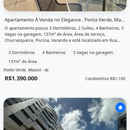
O imóvel &quot;Apartamento à venda no elegance , ponta 
Apartamento À Venda no Elegance , Ponta Verde, Maceió, Al
O apartamento possui 3 Dormitórios, 2 Suítes, 4 Banheiros, 3
Vagas na garagem, 137m² de Área, Área de serviço,
Churrasqueira, Piscina, Varanda e está localizado em Rua
General João Saleiro Pitão, Maceió, Al à venda por
R$1.390.000 e Condomínio por R$1.100 /Mês.
3 Dormitórios
4 Banheiros
3 Vagas na garagem
137m² de Área
Ponta Verde, Maceió - AL
Venda
Apartamento
R$1.390.000
Condomínio R$1.100