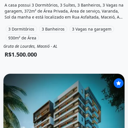
A casa possui 3 Dormitórios, 3 Suítes, 3 Banheiros, 3 Vagas na
garagem, 372m² de Área Privada, Área de serviço, Varanda,
Sol da manha e está localizado em Rua Asfaltada, Maceió, Al
à venda por R$1.500.000.
3 Dormitórios
3 Banheiros
3 Vagas na garagem
930m² de Área
Gruta de Lourdes, Maceió - AL
Venda
Casa
R$1.500.000