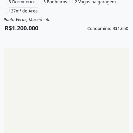
Condomínio por R$1.650 /Mês.
3 Dormitórios
3 Banheiros
2 Vagas na garagem
137m² de Área
Ponta Verde, Maceió - AL
Venda
Apartamento
R$1.200.000
Condomínio R$1.650