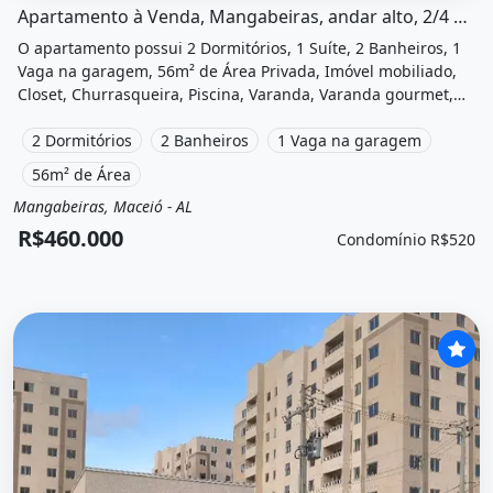
Apartamento à Venda, Mangabeiras, andar alto, 2/4 sendo 1 suíte,...
O apartamento possui 2 Dormitórios, 1 Suíte, 2 Banheiros, 1
Vaga na garagem, 56m² de Área Privada, Imóvel mobiliado,
Closet, Churrasqueira, Piscina, Varanda, Varanda gourmet,
Vista livre, Academia, Área de lazer e está localizado em
Mangabeiras, Maceió, Al à venda por R$460.000 e
2 Dormitórios
2 Banheiros
1 Vaga na garagem
Condomínio por R$520 /Mês.
56m² de Área
Mangabeiras, Maceió - AL
Venda
Apartamento
R$460.000
Condomínio R$520