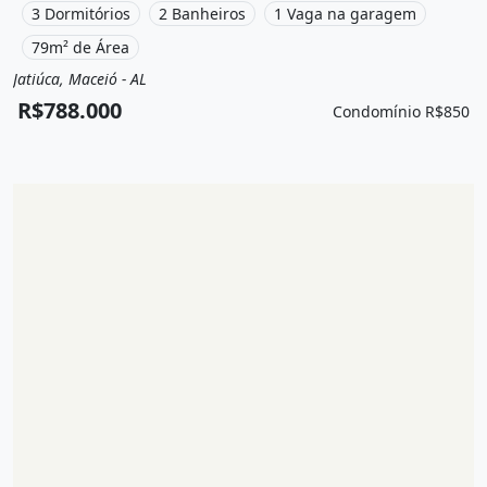
Brinquedoteca, Maceió, Al à venda por R$788.000 e
3 Dormitórios
2 Banheiros
1 Vaga na garagem
Condomínio por R$850 /Mês.
79m² de Área
Jatiúca, Maceió - AL
Venda
Apartamento
R$788.000
Condomínio R$850