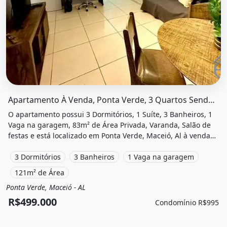
O imóvel &quot;Apartamento à venda, ponta verde, 3 quart
Apartamento À Venda, Ponta Verde, 3 Quartos Sendo 1 Suíte, 3 Wcs, 1...
O apartamento possui 3 Dormitórios, 1 Suíte, 3 Banheiros, 1
Vaga na garagem, 83m² de Área Privada, Varanda, Salão de
festas e está localizado em Ponta Verde, Maceió, Al à venda
por R$499.000 e Condomínio por R$995 /Mês.
3 Dormitórios
3 Banheiros
1 Vaga na garagem
121m² de Área
Ponta Verde, Maceió - AL
Venda
Apartamento
R$499.000
Condomínio R$995