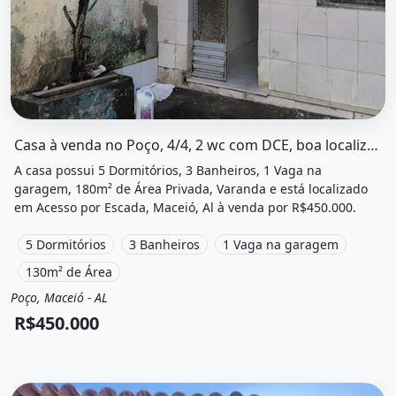
O imóvel &quot;Casa à venda no poço, 4/4, 2 wc com dce,
Casa à venda no Poço, 4/4, 2 wc com DCE, boa localização
A casa possui 5 Dormitórios, 3 Banheiros, 1 Vaga na
garagem, 180m² de Área Privada, Varanda e está localizado
em Acesso por Escada, Maceió, Al à venda por R$450.000.
5 Dormitórios
3 Banheiros
1 Vaga na garagem
130m² de Área
Poço, Maceió - AL
Venda
Casa
R$450.000