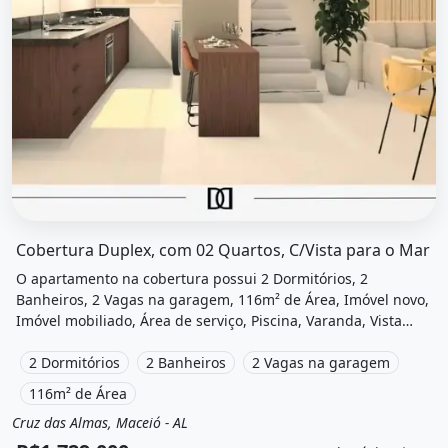
O imóvel &quot;Cobertura duplex, com 02 quartos, c/vist
Cobertura Duplex, com 02 Quartos, C/Vista para o Mar
O apartamento na cobertura possui 2 Dormitórios, 2
Banheiros, 2 Vagas na garagem, 116m² de Área, Imóvel novo,
Imóvel mobiliado, Área de serviço, Piscina, Varanda, Vista
para o mar, Vista livre, Academia, Área de lazer e está
localizado em Cruz das Almas, Maceió, Al à venda por
2 Dormitórios
2 Banheiros
2 Vagas na garagem
R$1.729.000 e Condomínio por R$650 /Mês.
116m² de Área
Cruz das Almas, Maceió - AL
Venda
Apartamento cobertura