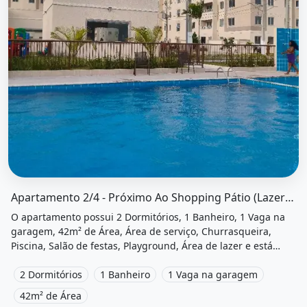
O imóvel &quot;Apartamento 2/4 - próximo ao shopping p
Apartamento 2/4 - Próximo Ao Shopping Pátio (Lazer Completo)
O apartamento possui 2 Dormitórios, 1 Banheiro, 1 Vaga na
garagem, 42m² de Área, Área de serviço, Churrasqueira,
Piscina, Salão de festas, Playground, Área de lazer e está
localizado em Avenida Menino Marcelo, Maceió, Al para
alugar por R$1.600 /Mês.
2 Dormitórios
1 Banheiro
1 Vaga na garagem
42m² de Área