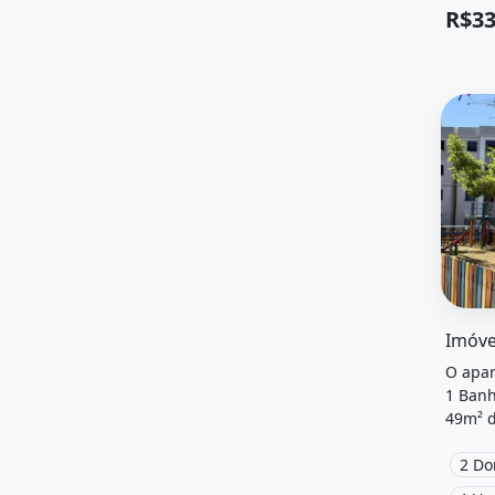
R$33
O imóv
O apar
1 Banh
49m² d
de ser
locali
2 Do
Ac à v