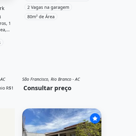
nsao- swiis park&quot; possui 3 dormitórios, 3 suítes, 2 b
localizado em Avenida Eugênio Beco
2 Vagas na garagem
rk
Bezerra, Rio Branco, Ac à venda.
80m² de Área
3
ros, 1
ea,
a e
s
nda
 por
 AC
São Francisco, Rio Branco - AC
io
Venda
Casa em condomínio
Consultar preço
io R$1