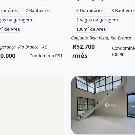
a e está localizado em Nova
Ar-condicionado, Churrasqueir
nça, Rio Branco, Ac à venda
rmitórios
2 Banheiros
Piscina, Academia, Área de laz
3 Dormitórios
3 Banheiro
440.000 e Condomínio por R$1
está localizado em Avenida Re
gas na garagem
2 Vagas na garagem
Verde, Rio Branco, Ac para alu
² de Área
100m² de Área
R$2.700 /Mês e Condomínio po
R$590 /Mês.
Conjunto Bela Vista, Rio Branco -
Aluguel
Casa em condomí
R$2.700
perança, Rio Branco - AC
Condomíni
a
Casa
0.000
/mês
R$590
Condomínio R$1