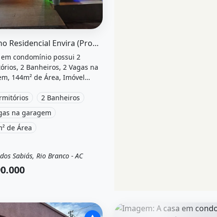
el &quot;Casa no residencial envira (pronta para financiar)
Casa no Residencial Envira (Pronta para Financiar)
 em condomínio possui 2
órios, 2 Banheiros, 2 Vagas na
m, 144m² de Área, Imóvel
ado, Área de serviço, Energia
e está localizado em Rua, Rio
rmitórios
2 Banheiros
, Ac à venda por R$390.000.
gas na garagem
² de Área
dos Sabiás, Rio Branco - AC
a
Casa em condomínio
0.000