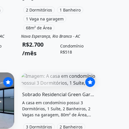
a,
Área de serviço, Churrasqueira,
er e
s
Piscina, Varanda, Varanda gourmet,
2 Dormitórios
1 Banheiro
canto
Sol da manha, Salão de festas,
1 Vaga na garagem
gar por
Quadra poliesportiva, Playground,
68m² de Área
r
Spa, Área de lazer e está localizado
em Nova Esperança, Rio Branco, Ac
 AC
Nova Esperança, Rio Branco - AC
nio
Aluguel
Apartamento
para alugar por R$2.700 /Mês e
R$2.700
o
Condomínio
Condomínio por R$518 /Mês.
/mês
R$518
O imóvel &quot;Sobrado residencial green garden 
Sobrado Residencial Green Garden Tipo 2
A casa em condomínio possui 3
Dormitórios, 1 Suíte, 2 Banheiros, 2
Vagas na garagem, 80m² de Área,
Área de serviço, Churrasqueira,
Piscina, Salão de festas e está
3 Dormitórios
2 Banheiros