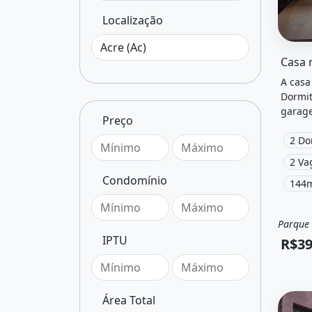
Localização
O imóv
A casa
Dormit
garage
Preço
mobili
solar 
2 Do
Branco
2 Va
Condomínio
144m
Parque 
Vend
IPTU
R$39
Área Total