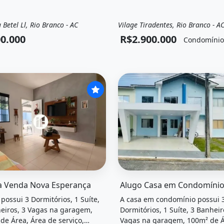
 Betel Ll, Rio Branco - AC
Vilage Tiradentes, Rio Branco - A
a
Casa
Venda
Casa em condomín
0.000
R$2.900.000
Condomínio
el &quot;Casa a venda nova esperança&quot; possui 3 dormi
O imóvel &quot;Alugo casa 
a Venda Nova Esperança
 possui 3 Dormitórios, 1 Suíte,
A casa em condomínio possui 
eiros, 3 Vagas na garagem,
Dormitórios, 1 Suíte, 3 Banheir
de Área, Área de serviço,
Vagas na garagem, 100m² de Á