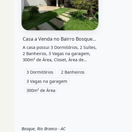
órios, 2 suítes, 1 banheiro, 5
O imóvel &quot;Casa a venda no bairro bosque, ri
Casa a Venda no Bairro Bosque, Rio Branco - Ac
A casa possui 3 Dormitórios, 2 Suítes,
2 Banheiros, 3 Vagas na garagem,
300m² de Área, Closet, Área de
serviço, Churrasqueira, Varanda,
Aquecimento e está localizado em
3 Dormitórios
2 Banheiros
Rua Manoel Cassiano, Rio Branco, Ac
3 Vagas na garagem
à venda por R$45.000.
300m² de Área
Bosque, Rio Branco - AC
Venda
Casa