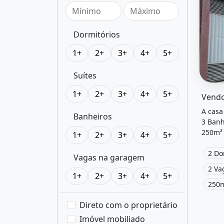
Dormitórios
1+
2+
3+
4+
5+
Suítes
O imóv
1+
2+
3+
4+
5+
A casa
Banheiros
3 Banh
250m² 
1+
2+
3+
4+
5+
Closet
Energi
2 Do
Vagas na garagem
Rua Cr
2 Va
venda 
1+
2+
3+
4+
5+
250m
Direto com o proprietário
Imóvel mobiliado