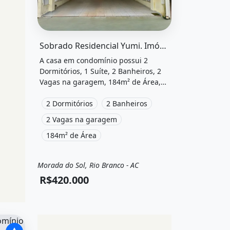
&quot; possui 2 dormitórios, 2
O imóvel &quot;Sobrado residencial yumi. imóvel 
Sobrado Residencial Yumi. Imóvel novo, 184m² de Área, 2 Vagas na...
A casa em condomínio possui 2
Dormitórios, 1 Suíte, 2 Banheiros, 2
Vagas na garagem, 184m² de Área,
Imóvel novo, Ar-condicionado, Área
de serviço, Churrasqueira, Piscina e
2 Dormitórios
2 Banheiros
está localizado em Morada do Sol,
2 Vagas na garagem
Rio Branco, Ac à venda por
184m² de Área
R$420.000.
Morada do Sol, Rio Branco - AC
Venda
Casa em condomínio
R$420.000