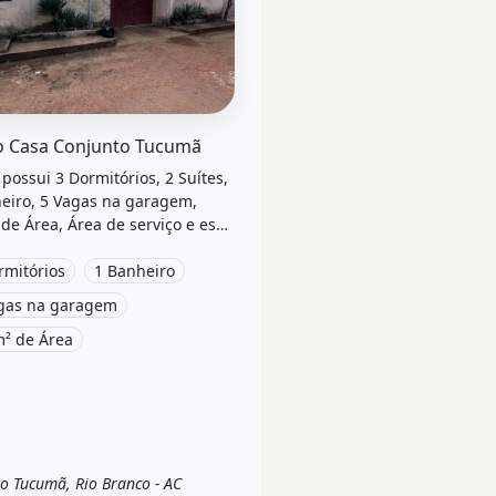
el &quot;Vendo casa conjunto tucumã&quot; possui 3 dormit
 Casa Conjunto Tucumã
 possui 3 Dormitórios, 2 Suítes,
eiro, 5 Vagas na garagem,
de Área, Área de serviço e está
zado em Rua, Rio Branco, Ac à
por R$330.000.
rmitórios
1 Banheiro
gas na garagem
² de Área
o Tucumã, Rio Branco - AC
a
Casa