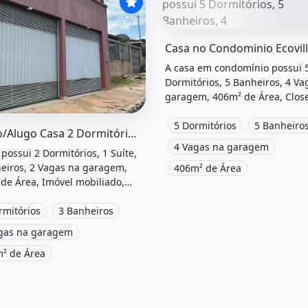
O imóvel &quot;Casa no cond
A casa em condomínio possui 
Dormitórios, 5 Banheiros, 4 Va
garagem, 406m² de Área, Close
Área de serviço, Churrasqueira
el &quot;Vendo/alugo casa 2 dormitórios (1 suite + closet)
Piscina, Varanda, Hidromassa
5 Dormitórios
5 Banheiro
Vendo/Alugo Casa 2 Dormitórios (1 Suite + Closet) + Edícula
Área de lazer e está localizad
4 Vagas na garagem
 possui 2 Dormitórios, 1 Suíte,
Rua santa Rita, Rio Branco, Ac 
eiros, 2 Vagas na garagem,
406m² de Área
venda por R$2.900.000 e Cond
de Área, Imóvel mobiliado,
por R$500 /Mês.
, Área de serviço, Varanda,
a solar e está localizado em
rmitórios
3 Banheiros
uzeiro do Sul, Rio Branco, Ac à
gas na garagem
por R$400.000.
² de Área