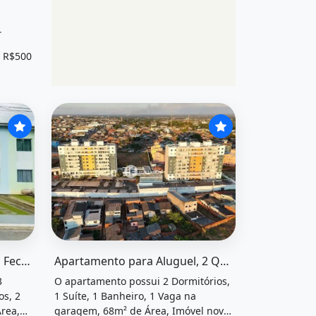
C
io
 R$500
tórios, 1 suíte, 2 banheiros, 3
em condomínio fechado&quot; possui 3 dormitórios, 1 suíte
O imóvel &quot;Apartamento para aluguel, 2 quarto
Alugo Casa em Condomínio Fechado
Apartamento para Aluguel, 2 Quartos, 1 Suíte, 1 Vaga, Hévea Vivence...
3
O apartamento possui 2 Dormitórios,
os, 2
1 Suíte, 1 Banheiro, 1 Vaga na
rea,
garagem, 68m² de Área, Imóvel novo,