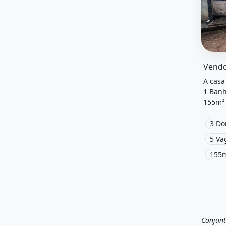
O imóv
Vendo
A casa
1 Banh
155m² 
locali
venda 
3 Do
5 Va
155m
Conjunt
Vend