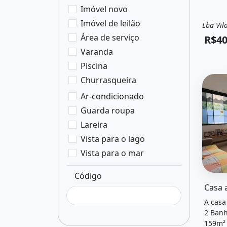
Imóvel novo
Imóvel de leilão
Lba Vila
Vend
Área de serviço
R$40
Varanda
Piscina
Churrasqueira
Ar-condicionado
Guarda roupa
Lareira
Vista para o lago
Vista para o mar
Código
O imóv
Casa 
A casa
2 Banh
159m² 