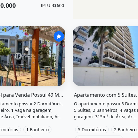
0.000
IPTU R$600
el &quot;Imóvel para venda possui 49 metros quadrados c
O imóvel &quot;Apartamento 
Imóvel para Venda Possui 49 Metros Quadrados com 2 Quartos em...
tamento possui 2 Dormitórios,
O apartamento possui 5 Dormit
eiro, 1 Vaga na garagem,
5 Suítes, 2 Banheiros, 4 Vagas
e Área, Imóvel mobiliado, Área
garagem, 315m² de Área, Ar-
viço, Churrasqueira e está
condicionado, Área de serviço,
zado em Via Parque, Rio Branco,
rmitórios
1 Banheiro
Churrasqueira, Piscina, Varand
5 Dormitórios
2 Banheiro
enda por R$260.000 e
Varanda gourmet, Vista livre,