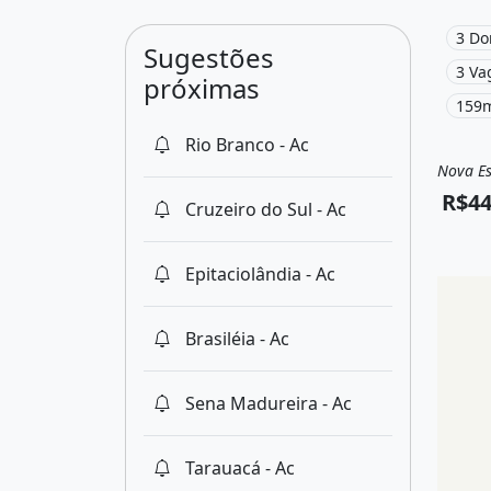
Varand
Espera
3 Do
Sugestões
por R$
3 Va
próximas
/Mês.
159m
Rio Branco - Ac
Nova Es
Vend
R$44
Cruzeiro do Sul - Ac
Epitaciolândia - Ac
Brasiléia - Ac
Sena Madureira - Ac
Tarauacá - Ac