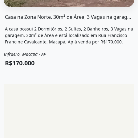
O imóvel &quot;Casa na zona norte. 30m² de área, 3 vag
Casa na Zona Norte. 30m² de Área, 3 Vagas na garageme2 Dormitórios
A casa possui 2 Dormitórios, 2 Suítes, 2 Banheiros, 3 Vagas na
garagem, 30m² de Área e está localizado em Rua Francisco
Francine Cavalcante, Macapá, Ap à venda por R$170.000.
Infraero, Macapá - AP
Venda
Casa
R$170.000