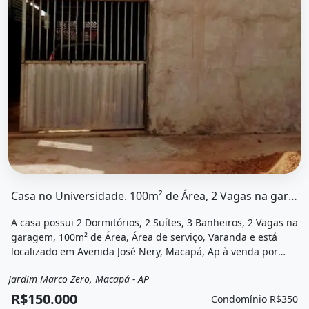
O imóvel &quot;Casa no universidade. 100m² de área, 2 v
Casa no Universidade. 100m² de Área, 2 Vagas na garageme2...
A casa possui 2 Dormitórios, 2 Suítes, 3 Banheiros, 2 Vagas na
garagem, 100m² de Área, Área de serviço, Varanda e está
localizado em Avenida José Nery, Macapá, Ap à venda por
R$150.000 e Condomínio por R$350 /Mês.
Jardim Marco Zero, Macapá - AP
Venda
Casa
R$150.000
Condomínio R$350