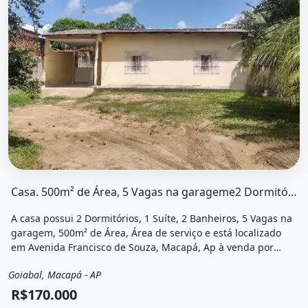
O imóvel &quot;Casa. 500m² de área, 5 vagas na garagem
Casa. 500m² de Área, 5 Vagas na garageme2 Dormitórios
A casa possui 2 Dormitórios, 1 Suíte, 2 Banheiros, 5 Vagas na
garagem, 500m² de Área, Área de serviço e está localizado
em Avenida Francisco de Souza, Macapá, Ap à venda por
R$170.000.
Goiabal, Macapá - AP
Venda
Casa
R$170.000