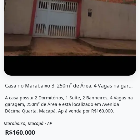
O imóvel &quot;Casa no marabaixo 3. 250m² de área, 4 v
Casa no Marabaixo 3. 250m² de Área, 4 Vagas na garageme2...
A casa possui 2 Dormitórios, 1 Suíte, 2 Banheiros, 4 Vagas na
garagem, 250m² de Área e está localizado em Avenida
Décima Quarta, Macapá, Ap à venda por R$160.000.
Marabaixo, Macapá - AP
Venda
Casa
R$160.000