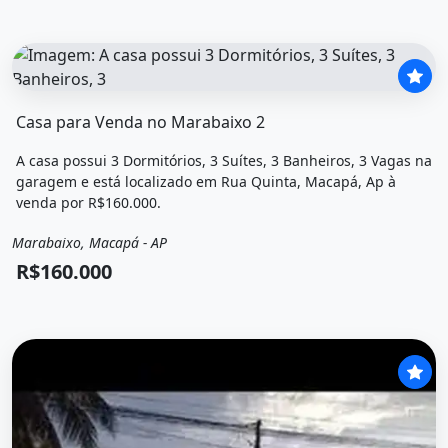
O imóvel &quot;Casa para venda no marabaixo 2&quot; pos
Casa para Venda no Marabaixo 2
A casa possui 3 Dormitórios, 3 Suítes, 3 Banheiros, 3 Vagas na
garagem e está localizado em Rua Quinta, Macapá, Ap à
venda por R$160.000.
Marabaixo, Macapá - AP
Venda
Casa
R$160.000