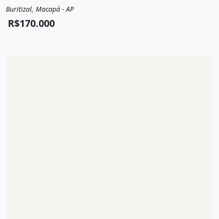
Buritizal, Macapá - AP
Venda
Casa
R$170.000