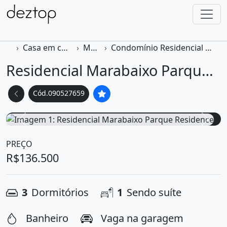
Casa em condomínio
Macapá
Condomínio Residencial Marabaixo Parque
Residencial Marabaixo Parque Residence
Cód.090527659
6 Fotos
Voltar foto
Ava
PREÇO
R$136.500
3
Dormitórios
1
Sendo suíte
Banheiro
Vaga na garagem