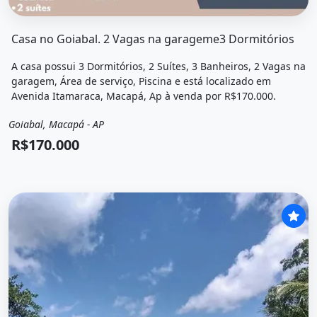
O imóvel &quot;Casa no goiabal. 2 vagas na garageme3 d
Casa no Goiabal. 2 Vagas na garageme3 Dormitórios
A casa possui 3 Dormitórios, 2 Suítes, 3 Banheiros, 2 Vagas na
garagem, Área de serviço, Piscina e está localizado em
Avenida Itamaraca, Macapá, Ap à venda por R$170.000.
Goiabal, Macapá - AP
Venda
Casa
R$170.000