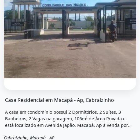
O imóvel &quot;Casa residencial em macapá - ap, cabralz
Casa Residencial em Macapá - Ap, Cabralzinho
A casa em condomínio possui 2 Dormitórios, 2 Suítes, 3
Banheiros, 2 Vagas na garagem, 106m² de Área Privada e
está localizado em Avenida Japão, Macapá, Ap à venda por
R$273.000.
Cabralzinho, Macapá - AP
Venda
Casa em condomínio