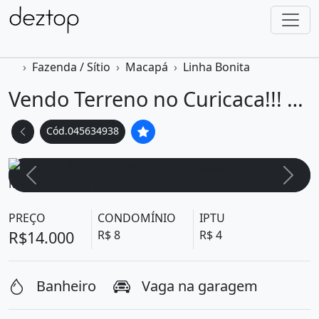
Fazenda / Sítio
Macapá
Linha Bonita
Vendo Terreno no Curicaca!!! Pertinho D Macapá Excelente P Quem...
Cód.045634938
3 Fotos
Voltar foto
Ava
PREÇO
CONDOMÍNIO
IPTU
R$14.000
R$ 8
R$ 4
Banheiro
Vaga na garagem