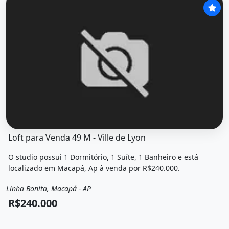
O imóvel &quot;Loft para venda 49 m - ville de lyon&quot; 
Loft para Venda 49 M - Ville de Lyon
O studio possui 1 Dormitório, 1 Suíte, 1 Banheiro e está
localizado em Macapá, Ap à venda por R$240.000.
Linha Bonita, Macapá - AP
Venda
Flat / Studio
R$240.000