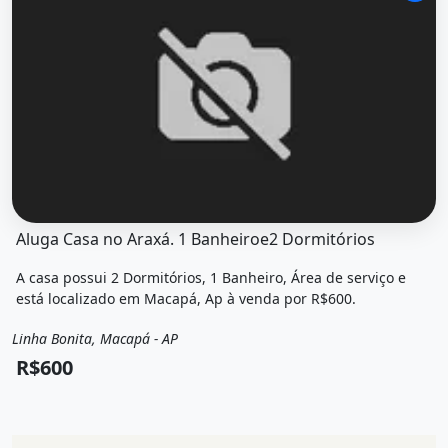
O imóvel &quot;Aluga casa no araxá. 1 banheiroe2 dormit
Aluga Casa no Araxá. 1 Banheiroe2 Dormitórios
A casa possui 2 Dormitórios, 1 Banheiro, Área de serviço e
está localizado em Macapá, Ap à venda por R$600.
Linha Bonita, Macapá - AP
Venda
Casa
R$600