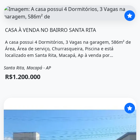
O imóvel &quot;Casa à venda no bairro santa rita&quot; 
CASA À VENDA NO BAIRRO SANTA RITA
A casa possui 4 Dormitórios, 3 Vagas na garagem, 586m² de
Área, Área de serviço, Churrasqueira, Piscina e está
localizado em Santa Rita, Macapá, Ap à venda por
R$1.200.000.
Santa Rita, Macapá - AP
Venda
Casa
R$1.200.000