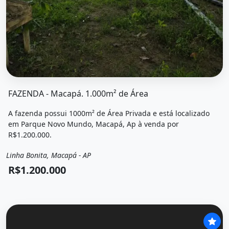
O imóvel &quot;Fazenda - macapá. 1.000m² de área&quot;
FAZENDA - Macapá. 1.000m² de Área
A fazenda possui 1000m² de Área Privada e está localizado
em Parque Novo Mundo, Macapá, Ap à venda por
R$1.200.000.
Linha Bonita, Macapá - AP
Venda
Fazenda / Sítio
R$1.200.000