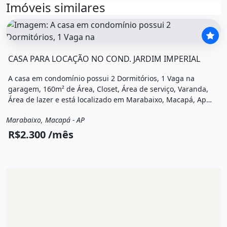
Imóveis similares
O imóvel &quot;Casa para locação no cond. jardim imperi
CASA PARA LOCAÇÃO NO COND. JARDIM IMPERIAL
A casa em condomínio possui 2 Dormitórios, 1 Vaga na
garagem, 160m² de Área, Closet, Área de serviço, Varanda,
Área de lazer e está localizado em Marabaixo, Macapá, Ap
para alugar por R$2.300 /Mês.
Marabaixo, Macapá - AP
Aluguel
Casa em condomínio
R$2.300 /mês