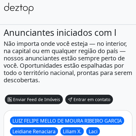
Anunciantes iniciados com l
Não importa onde você esteja — no interior,
na capital ou em qualquer região do país —
nossos anunciantes estão sempre perto de
você. Oportunidades estão espalhadas por
todo o território nacional, prontas para serem
descobertas.
Enviar Feed de Imóveis
Entrar em contato
LUIZ FELIPE MELLO DE MOURA RIBEIRO GARCIA
Leidiane Renaciara
Liliam X.
Laci