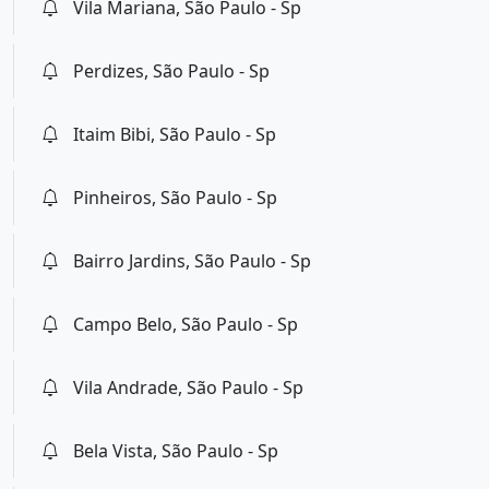
Vila Mariana, São Paulo - Sp
Perdizes, São Paulo - Sp
Itaim Bibi, São Paulo - Sp
Pinheiros, São Paulo - Sp
Bairro Jardins, São Paulo - Sp
Campo Belo, São Paulo - Sp
Vila Andrade, São Paulo - Sp
Bela Vista, São Paulo - Sp