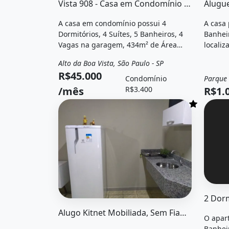
Vista 908 - Casa em Condomínio no Alto da Boa Vista
Alugue
A casa em condomínio possui 4
A casa 
Dormitórios, 4 Suítes, 5 Banheiros, 4
Banheir
Vagas na garagem, 434m² de Área
localiz
Privada, Closet, Área de serviço,
Cachoei
Alto da Boa Vista, São Paulo - SP
Aluguel
Casa em condomínio
Churrasqueira, Piscina, Varanda,
R$1.00
R$45.000
Varanda gourmet, Hidromassagem,
Condomínio
Alugu
Aquecimento e está localizado em Rua
/mês
R$3.400
R$1.
das Barcas, São Paulo, Sp para alugar
por R$45.000 /Mês e Condomínio por
R$3.400 /Mês.
O imóv
O imóvel &quot;Alugo kitnet mobiliada, sem 
Alugo Kitnet Mobiliada, Sem Fiador, Incluindo Água Luz e Net
O apar
Banhei