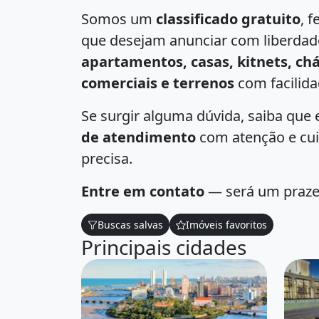
Somos um
classificado gratuito
, f
que desejam anunciar com liberdade 
apartamentos, casas, kitnets, chác
comerciais e terrenos
com facilida
Se surgir alguma dúvida, saiba qu
de atendimento
com atenção e cui
precisa.
Entre em contato
— será um prazer 
Buscas salvas
Imóveis favoritos
Principais cidades