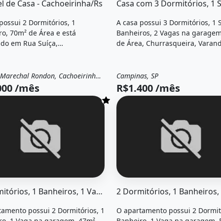
l de Casa - Cachoeirinha/Rs
possui 2 Dormitórios, 1
A casa possui 3 Dormitórios, 1 S
o, 70m² de Área e está
Banheiros, 2 Vagas na garage
ado em Rua Suíça,
de Área, Churrasqueira, Varan
rinha, Rs para alugar por
está localizado em Rua Aristóte
0 /Mês.
Campinas, Sp para alugar por 
/Mês.
Parque Marechal Rondon, Cachoeirinha - RS
Campinas, SP
el
Casa
Aluguel
Casa
000 /mês
R$1.400 /mês
el &quot;2 dormitórios, 1 banheiros, 1 vaga na garagem, 4
O imóvel &quot;2 dormitório
2 Dormitórios, 1 Banheiros, 1 Vaga na Garagem, 47M² de Área...
fiador, incluindo água luz e net&quot; possui 1
tamento possui 2 Dormitórios, 1
O apartamento possui 2 Dormitó
ro, 1 Vaga na garagem, 47m²
Banheiro, 1 Vaga na garagem,