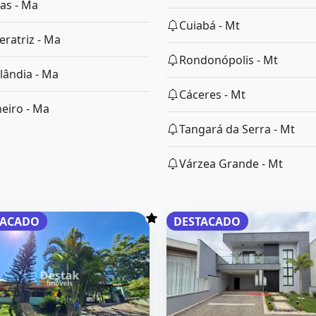
as - Ma
Cuiabá - Mt
eratriz - Ma
Rondonópolis - Mt
lândia - Ma
Cáceres - Mt
heiro - Ma
Tangará da Serra - Mt
Várzea Grande - Mt
TACADO
DESTACADO