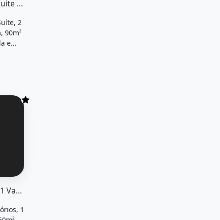
Casa com 3 Dormitórios, 1 Suite com Garagem
uíte, 2
m, 90m²
da e
les,
R$1.400
7m² de área...&quot; possui 2
s, 1 banheiros, 1 vaga na garagem, 50m² de área total...&q
2 Dormitórios, 1 Banheiros, 1 Vaga na Garagem, 50M² de Área Total...
rios, 1
 50m²