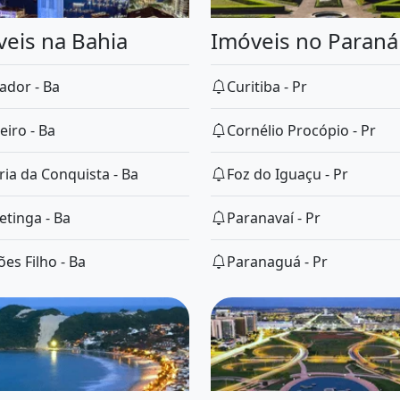
eis na Bahia
Imóveis no Paraná
ador - Ba
Curitiba - Pr
eiro - Ba
Cornélio Procópio - Pr
ria da Conquista - Ba
Foz do Iguaçu - Pr
etinga - Ba
Paranavaí - Pr
es Filho - Ba
Paranaguá - Pr