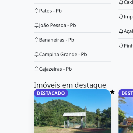
Caxi
Patos - Pb
Imp
João Pessoa - Pb
Açai
Bananeiras - Pb
Pin
Campina Grande - Pb
Cajazeiras - Pb
Imóveis em destaque
DESTACADO
DES