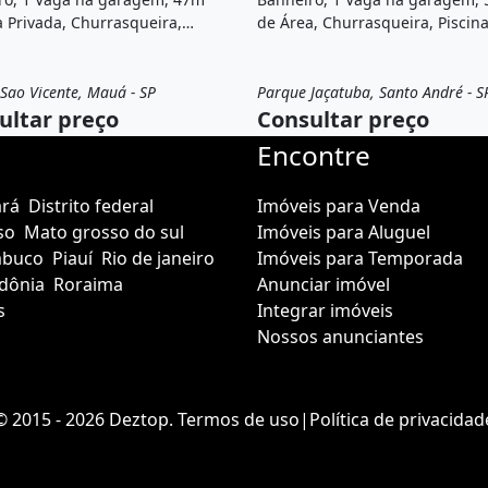
 Privada, Churrasqueira,
de Área, Churrasqueira, Piscina
, Vista livre, Playground, Área
Academia, Sauna, Salão de fest
r, Espaço fitness e está
Playground, Spa, Salão de jogos
ado em Avenida Papa João Xxiii,
localizado em Parque Jaçatuba,
Sao Vicente, Mauá - SP
Parque Jaçatuba, Santo André - S
a
Apartamento
Venda
Apartamento
Sp à venda.
André, Sp à venda.
ultar preço
Consultar preço
Encontre
ará
Distrito federal
Imóveis para Venda
so
Mato grosso do sul
Imóveis para Aluguel
mbuco
Piauí
Rio de janeiro
Imóveis para Temporada
dônia
Roraima
Anunciar imóvel
s
Integrar imóveis
Nossos anunciantes
© 2015 - 2026 Deztop.
Termos de uso
|
Política de privacidad