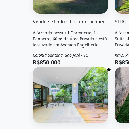
O imóvel &quot;Vende-se lindo sitio com ca
O imóv
Vende-se lindo sitio com cachoeira em São José na Colônia Santana
A fazenda possui 1 Dormitório, 1
A fazen
Banheiro, 60m² de Área Privada e está
Suíte, 
localizado em Avenida Engelberto
Privada
Koerich, São José, Sc à venda por
Churras
Colônia Santana, São José - SC
Km2, Pi
Venda
Fazenda / Sítio
Vend
R$850.000.
Hidrom
R$850.000
R$85
Acesso
Pinheir
O imóvel &quot;Vista 908 - casa em condomín
O imóv