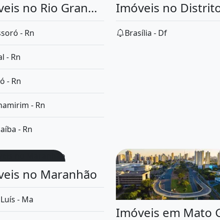
Imóveis no Rio Grande do Norte
soró - Rn
Brasília - Df
l - Rn
ó - Rn
namirim - Rn
aíba - Rn
veis no Maranhão
Luís - Ma