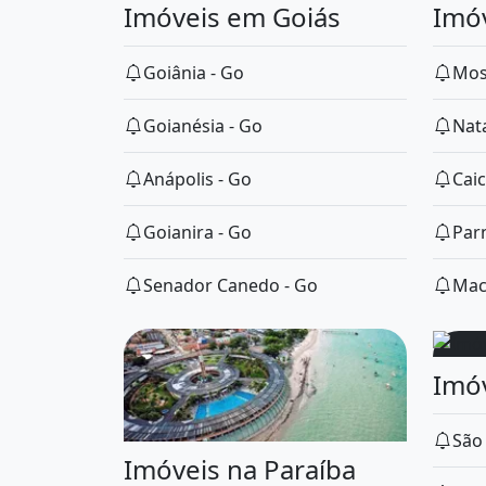
Imóveis em Goiás
Goiânia - Go
Mos
Goianésia - Go
Nata
Anápolis - Go
Caic
Goianira - Go
Par
Senador Canedo - Go
Mac
Imó
São 
Imóveis na Paraíba