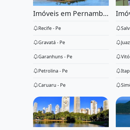
Imóveis em Pernambuco
Imóv
Recife - Pe
Salv
Gravatá - Pe
Juaz
Garanhuns - Pe
Vitó
Petrolina - Pe
Itap
Caruaru - Pe
Simõ