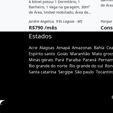
A kitnet possui 1 Dormitório, 1
de Área
Banheiro, 1 Vaga na garagem, 30m²
Varanda
de Área, Imóvel mobiliado, Área de
de laze
serviço, Churrasqueira, Varanda e está
localiz
Jardim Angelica, Três Lagoas - MS
Parque 
Aluguel
Kitnet
Vend
localizado em Rua Bruno Garcia, Três
Mauá, 
R$790 /mês
Cons
Lagoas, Ms para alugar por R$790
/Mês.
Estados
Acre
Alagoas
Amapá
Amazonas
Bahia
Ce
Espírito santo
Goiás
Maranhão
Mato gros
Minas gerais
Pará
Paraíba
Paraná
Perna
Rio grande do norte
Rio grande do sul
Ron
Santa catarina
Sergipe
São paulo
Tocantin
...