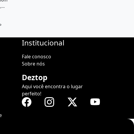
,
as,
 e está
 Santo
P
Institucional
Fale conosco
Sobre nós
Deztop
Aqui você encontra o lugar
perfeito!
e