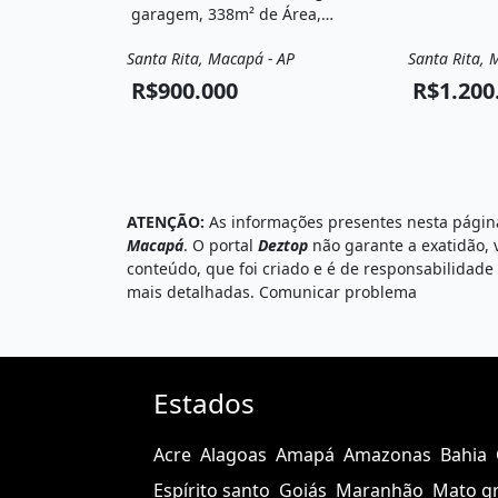
garagem, 338m² de Área,
Varanda, Vista para o lago,
Santa Rita, Macapá - AP
Santa Rita, 
Hidromassagem e está
Venda
Casa
Venda
localizado em Avenida
R$900.000
R$1.200
Raimundo Álvares da Costa,
Macapá, Ap à venda por
R$900.000.
ATENÇÃO:
As informações presentes nesta página
Macapá
. O portal
Deztop
não garante a exatidão, 
conteúdo, que foi criado e é de responsabilidad
mais detalhadas.
Comunicar problema
Estados
Acre
Alagoas
Amapá
Amazonas
Bahia
Espírito santo
Goiás
Maranhão
Mato g