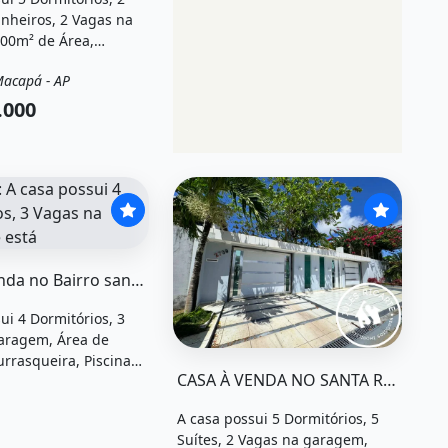
anheiros, 2 Vagas na
00m² de Área,
randa, Vista para o
Macapá - AP
omassagem e está
Casa
 em Avenida Carlos
.000
apá, Ap à venda por
0.
quot;Casa à venda no bairro santa rita&quot; possui 4 dor
Casa À Venda no Bairro santa Rita
ui 4 Dormitórios, 3
aragem, Área de
e área, 3 vagas na garageme4 dormitórios&quot; possui
O imóvel &quot;Casa à venda no santa
urrasqueira, Piscina e
CASA À VENDA NO SANTA RITA
zado em Santa Rita,
 à venda por
A casa possui 5 Dormitórios, 5
0.
Suítes, 2 Vagas na garagem,