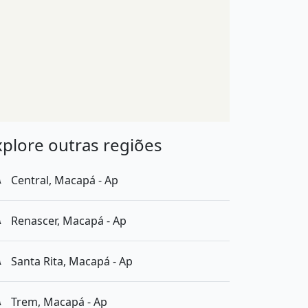
xplore outras regiões
Central, Macapá - Ap
Renascer, Macapá - Ap
Santa Rita, Macapá - Ap
no ed. rio amazonas&quot; possui 3 dormitórios, 1 suíte,
Trem, Macapá - Ap