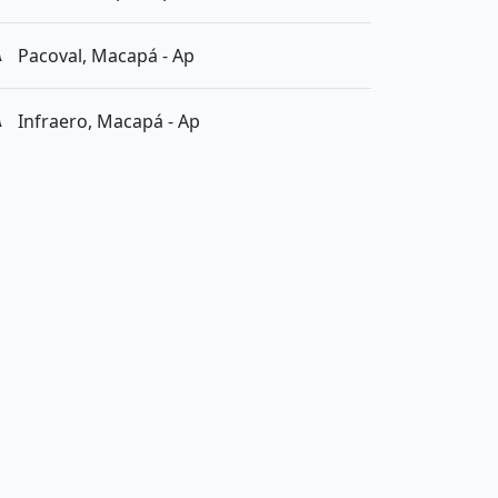
Pacoval, Macapá - Ap
Infraero, Macapá - Ap
lia!&quot; possui 5