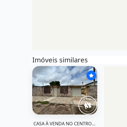
Imóveis similares
O imóvel &quot;Casa à venda no centro de m
CASA À VENDA NO CENTRO DE MACAPÁ