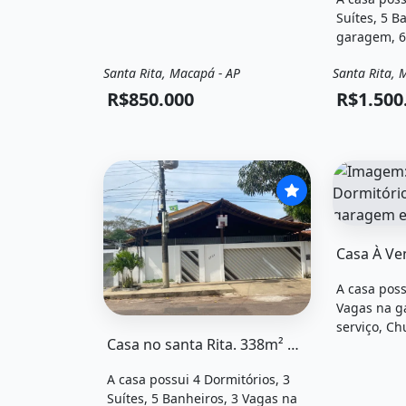
Suítes, 5 B
garagem, 6
Piscina, Va
Santa Rita, Macapá - AP
Santa Rita, 
lago, Hidr
Venda
Casa
Venda
localizado
R$850.000
R$1.500
Gomes, Mac
R$1.500.00
O imóvel &
A casa poss
Vagas na g
O imóvel &quot;Casa no santa rita. 338m² d
serviço, Ch
Casa no santa Rita. 338m² de Área, 3 Vagas na garageme4 Dormitórios
está locali
Macapá, Ap
A casa possui 4 Dormitórios, 3
R$1.200.00
Suítes, 5 Banheiros, 3 Vagas na