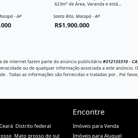
623m² de Área, Varanda e está
localizado em Santa Rita,
Macapá - AP
Santa Rita, Macapá - AP
Macapá, Ap à venda por
Casa
Venda
Casa
R$1.900.000.
.000
R$1.900.000
 de internet fazem parte do anúncio publicitário
#312133310 - CA
veracidade ou de qualquer informação associada a este anúncio. O
e de
. Todas as informações são fornecidas e tratadas por
. Por fav
Encontre
Ceará
Distrito federal
Imóveis para Venda
rosso
Mato grosso do sul
Imóveis para Aluguel