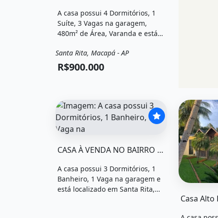
A casa possui 4 Dormitórios, 1
Suíte, 3 Vagas na garagem,
480m² de Área, Varanda e está
localizado em Avenida
Santa Rita, Macapá - AP
Presidente Vargas, Macapá, Ap à
Venda
Casa
venda por R$900.000.
R$900.000
O imóvel &quot;Casa à venda no bairro santa
CASA À VENDA NO BAIRRO SANTA RITA
A casa possui 3 Dormitórios, 1
Banheiro, 1 Vaga na garagem e
O imóvel &
está localizado em Santa Rita,
Macapá, Ap à venda por
R$850.000.
A casa poss