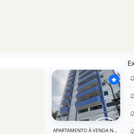
E
acapá&quot; possui 4 dormitórios, 1 suíte, 3 vagas
O imóvel &quot;Apartamento à venda 
APARTAMENTO À VENDA NO ED. RIO AMAZONAS