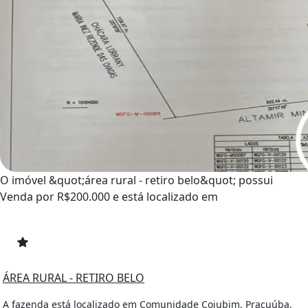
O imóvel &quot;área rural - retiro belo&quot; possui
Venda por R$200.000 e está localizado em
ÁREA RURAL - RETIRO BELO
A fazenda está localizado em Comunidade Cojubim, Pracuúba,