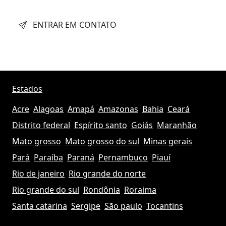
ENTRAR EM CONTATO
Estados
Acre
Alagoas
Amapá
Amazonas
Bahia
Ceará
Distrito federal
Espírito santo
Goiás
Maranhão
Mato grosso
Mato grosso do sul
Minas gerais
Pará
Paraíba
Paraná
Pernambuco
Piauí
Rio de janeiro
Rio grande do norte
Rio grande do sul
Rondônia
Roraima
Santa catarina
Sergipe
São paulo
Tocantins