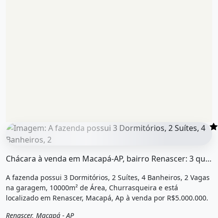
O imóvel &quot;Chácara à venda em macapá-ap, bairro ren
Chácara à venda em Macapá-AP, bairro Renascer: 3 quartos, 2...
A fazenda possui 3 Dormitórios, 2 Suítes, 4 Banheiros, 2 Vagas
na garagem, 10000m² de Área, Churrasqueira e está
localizado em Renascer, Macapá, Ap à venda por R$5.000.000.
Renascer, Macapá - AP
Venda
Fazenda / Sítio