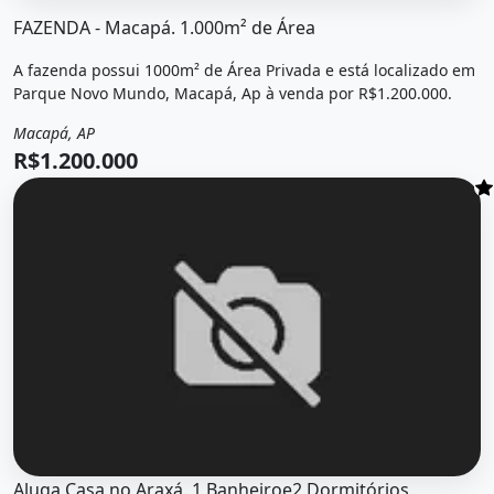
O imóvel &quot;Fazenda - macapá. 1.000m² de área&quot;
FAZENDA - Macapá. 1.000m² de Área
A fazenda possui 1000m² de Área Privada e está localizado em
Parque Novo Mundo, Macapá, Ap à venda por R$1.200.000.
Macapá, AP
Venda
Fazenda / Sítio
R$1.200.000
O imóvel &quot;Aluga casa no araxá. 1 banheiroe2 dormit
Aluga Casa no Araxá. 1 Banheiroe2 Dormitórios