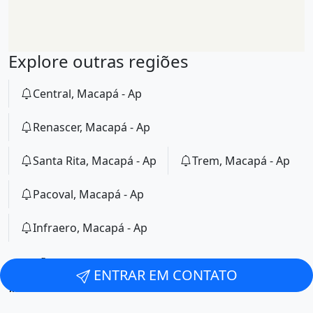
Explore outras regiões
Central, Macapá - Ap
Renascer, Macapá - Ap
Santa Rita, Macapá - Ap
Trem, Macapá - Ap
Pacoval, Macapá - Ap
Infraero, Macapá - Ap
ATENÇÃO:
As informações presentes nesta página de internet
ENTRAR EM CONTATO
fazem parte do anúncio publicitário
#101666537 - Manhattan
Residence. Piscina, Churrasqueira, VarandaeÁrea de serviço -
Avenida Almirante Barroso, Santa Rita, Macapá
. O portal