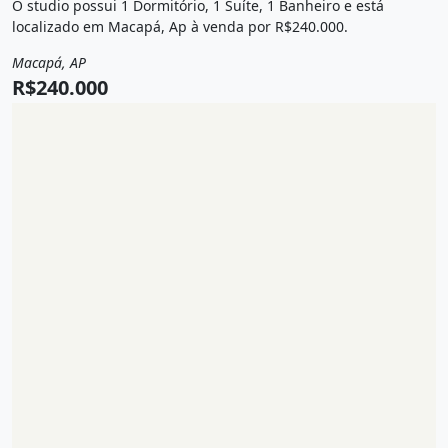
O studio possui 1 Dormitório, 1 Suíte, 1 Banheiro e está
localizado em Macapá, Ap à venda por R$240.000.
Macapá, AP
Venda
Flat / Studio
R$240.000