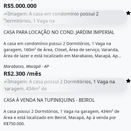
R$5.000.000
O imóvel &quot;Casa para locação no cond. jardim imperi
CASA PARA LOCAÇÃO NO COND. JARDIM IMPERIAL
A casa em condomínio possui 2 Dormitórios, 1 Vaga na
garagem, 160m² de Área, Closet, Área de serviço, Varanda,
Área de lazer e está localizado em Marabaixo, Macapá, Ap
para alugar por R$2.300 /Mês.
Marabaixo, Macapá - AP
Aluguel
Casa em condomínio
R$2.300 /mês
O imóvel &quot;Casa à venda na tupiniquins - beirol&quot
CASA À VENDA NA TUPINIQUINS - BEIROL
A casa possui 2 Dormitórios, 1 Vaga na garagem, 434m² de
Área e está localizado em Beirol, Macapá, Ap à venda por
R$750.000.