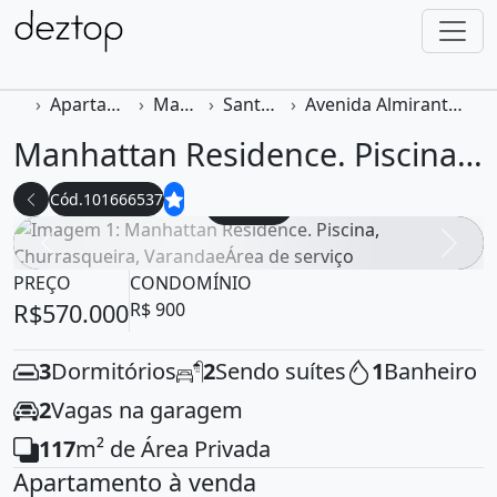
Apartamento
Macapá
Santa Rita
Avenida Almirante Barroso
Manhattan Residence. Piscina, Churrasqueira, VarandaeÁrea de serviço
Cód.101666537
9 Fotos
Voltar foto
Ava
PREÇO
CONDOMÍNIO
R$570.000
R$ 900
3
Dormitórios
2
Sendo suítes
1
Banheiro
2
Vagas na garagem
117
m² de Área Privada
Apartamento à venda