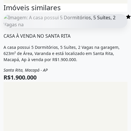
Imóveis similares
O imóvel &quot;Casa à venda no santa rita&quot; possui 5 
CASA À VENDA NO SANTA RITA
A casa possui 5 Dormitórios, 5 Suítes, 2 Vagas na garagem,
623m² de Área, Varanda e está localizado em Santa Rita,
Macapá, Ap à venda por R$1.900.000.
Santa Rita, Macapá - AP
Venda
Casa
R$1.900.000