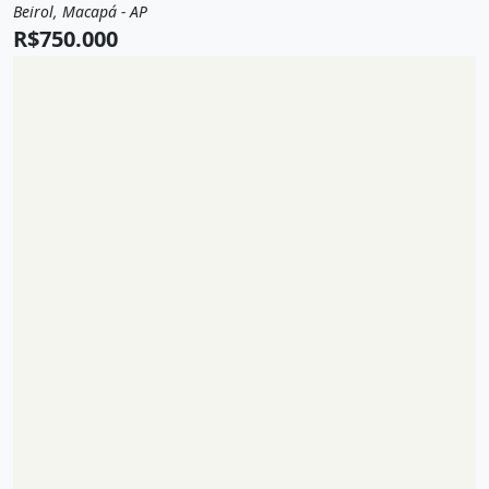
Beirol, Macapá - AP
Venda
Casa
R$750.000