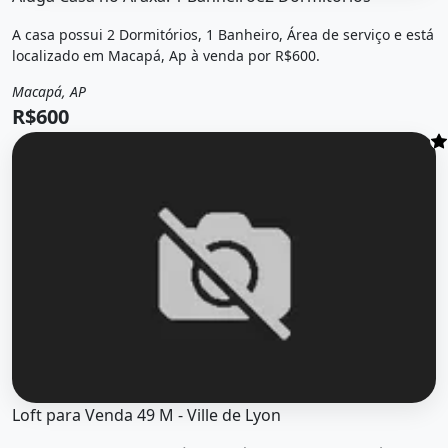
A casa possui 2 Dormitórios, 1 Banheiro, Área de serviço e está
localizado em Macapá, Ap à venda por R$600.
Macapá, AP
Venda
Casa
R$600
O imóvel &quot;Loft para venda 49 m - ville de lyon&quot; 
Loft para Venda 49 M - Ville de Lyon