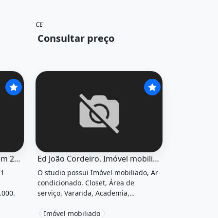
CE
Venda
Apartamento
Consultar preço
no para venda tem 20000 metros quadrados com 1&quot; po
O imóvel &quot;Ed joão cordeiro. imóvel mobilia
Lote Terreno para Venda Tem 20000 Metros Quadrados com 1
Ed João Cordeiro. Imóvel mobiliado
 1
O studio possui Imóvel mobiliado, Ar-
condicionado, Closet, Área de
.000.
serviço, Varanda, Academia,
Aquecimento, Quadra poliesportiva,
Playground, Área de lazer, Salão de
Imóvel mobiliado