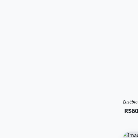
Eusébio
Vend
R$6