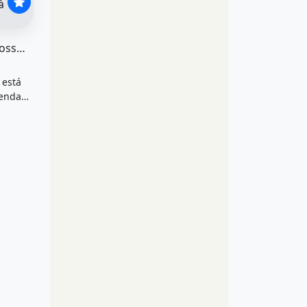
eço sob consulta, IPTU por R$2.023
o para venda possui 82 metros quadrados com 3&quot; po
Apartamento para Venda Possui 82 Metros Quadrados com 3
 está
venda