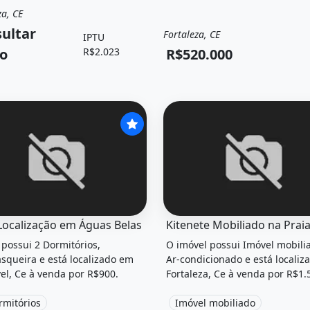
za, CE
a
Apartamento
ultar
Fortaleza, CE
IPTU
Venda
Apartamento
o
R$2.023
R$520.000
el &quot;Casa localização em águas belas&quot; possui 2
O imóvel &quot;Kitenete mo
Localização em Águas Belas
 possui 2 Dormitórios,
O imóvel possui Imóvel mobili
squeira e está localizado em
Ar-condicionado e está locali
el, Ce à venda por R$900.
Fortaleza, Ce à venda por R$1.
rmitórios
Imóvel mobiliado