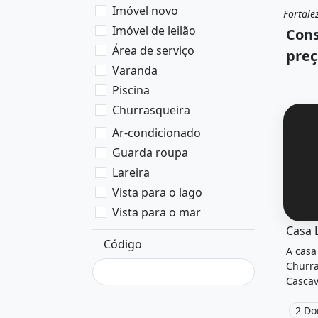
Imóvel novo
Fortale
Vend
Imóvel de leilão
Cons
Área de serviço
preç
Varanda
Piscina
Churrasqueira
Ar-condicionado
Guarda roupa
Lareira
Vista para o lago
Vista para o mar
O imóv
Casa 
Código
A casa
Churra
Cascav
2 Do