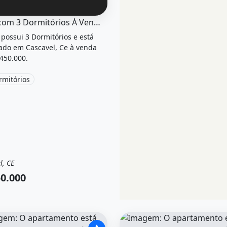
el &quot;Casa com 3 dormitórios à venda 215 m por r 450 
Casa com 3 Dormitórios À Venda 215 M por R 450 000 00
 possui 3 Dormitórios e está
zado em Cascavel, Ce à venda
450.000.
rmitórios
l, CE
a
Casa
0.000