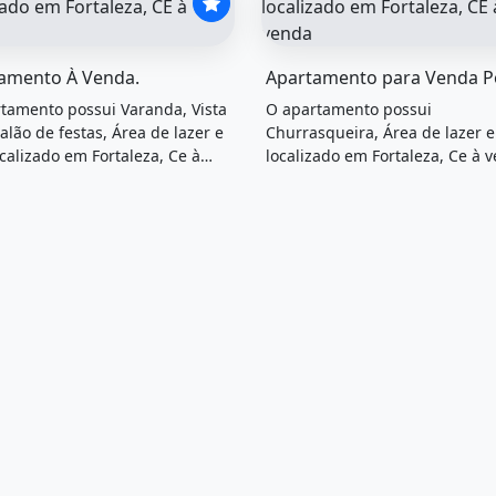
el &quot;Apartamento à venda.&quot; possui Venda com pr
O imóvel &quot;Apartament
amento À Venda.
tamento possui Varanda, Vista
O apartamento possui
Salão de festas, Área de lazer e
Churrasqueira, Área de lazer e
ocalizado em Fortaleza, Ce à
localizado em Fortaleza, Ce à 
.
por R$520.000.