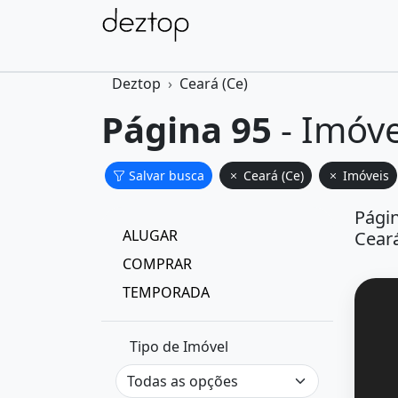
Deztop
Ceará (Ce)
Página 95
- Imóve
Salvar busca
Ceará (Ce)
Imóveis
Págin
ALUGAR
Ceará
COMPRAR
TEMPORADA
Tipo de Imóvel