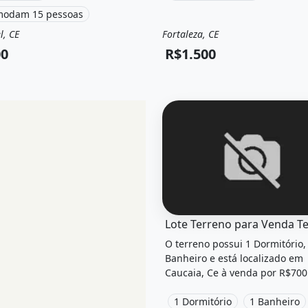
modam 15 pessoas
l, CE
Fortaleza, CE
a
Casa
Venda
Imóveis
00
R$1.500
O imóvel &quot;Lote terre
O terreno possui 1 Dormitório,
Banheiro e está localizado em
Caucaia, Ce à venda por R$700
1 Dormitório
1 Banheiro