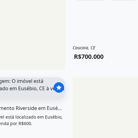
Caucaia, CE
Venda
Terreno / Lote
R$700.000
el &quot;Loteamento riverside em eusébio&quot; possui V
Loteamento Riverside em Eusébio
el está localizado em Eusébio,
enda por R$600.