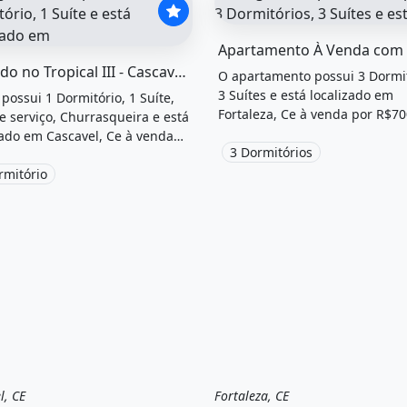
O imóvel &quot;Apartamento
el &quot;Sobrado no tropical iii - cascavel pr&quot; possui 
Sobrado no Tropical III - Cascavel Pr
O apartamento possui 3 Dormit
3 Suítes e está localizado em
 possui 1 Dormitório, 1 Suíte,
Fortaleza, Ce à venda por R$70
e serviço, Churrasqueira e está
zado em Cascavel, Ce à venda
3 Dormitórios
840.000.
rmitório
l, CE
Fortaleza, CE
a
Casa
Venda
Apartamento