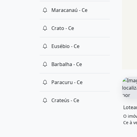
Maracanaú - Ce
Crato - Ce
Eusébio - Ce
Barbalha - Ce
Paracuru - Ce
Crateús - Ce
O imóv
O imóv
Ce à v