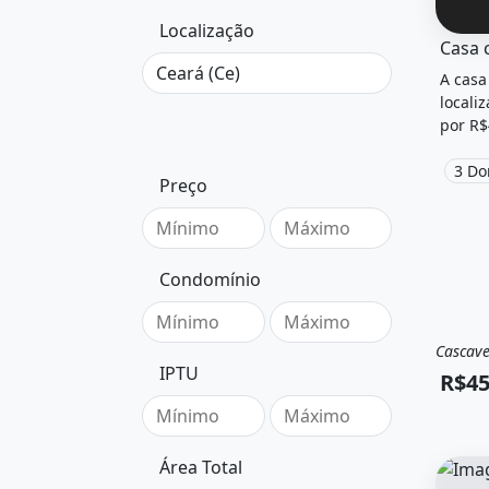
Localização
O imóv
A casa
locali
por R$
3 Do
Preço
Condomínio
Cascave
Vend
IPTU
R$45
Área Total