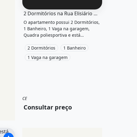
000 00&quot; possui 3
O imóvel &quot;2 dormitórios na rua elisiário me
2 Dormitórios na Rua Elisiário Mendes - Mgf Imóveis - Mgf
O apartamento possui 2 Dormitórios,
1 Banheiro, 1 Vaga na garagem,
Quadra poliesportiva e está
localizado em Rua Elisiário Mendes à
venda.
2 Dormitórios
1 Banheiro
1 Vaga na garagem
CE
Venda
Apartamento
Consultar preço