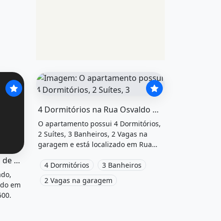
O imóvel &quot;4 dormitórios na rua osvaldo cruz
4 Dormitórios na Rua Osvaldo Cruz - Mgf Imóveis - Mgf
O apartamento possui 4 Dormitórios,
2 Suítes, 3 Banheiros, 2 Vagas na
garagem e está localizado em Rua
Osvaldo Cruz à venda.
 dormitórios, acomodam 15
biliado na praia de iracema rs 1500 incluso água&quot; po
Kitenete Mobiliado na Praia de Iracema Rs 1500 Incluso Água
4 Dormitórios
3 Banheiros
ado,
2 Vagas na garagem
zado em
500.