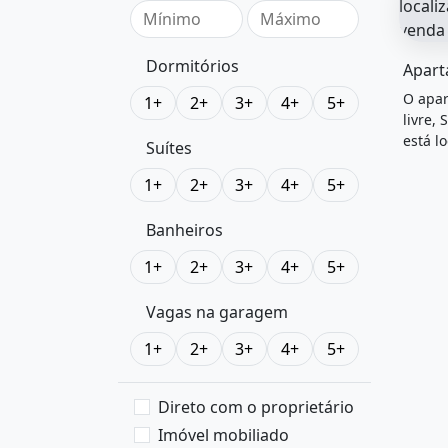
O imóv
Dormitórios
Apart
O apar
1+
2+
3+
4+
5+
livre, 
está l
Suítes
venda
1+
2+
3+
4+
5+
Banheiros
1+
2+
3+
4+
5+
Vagas na garagem
1+
2+
3+
4+
5+
Direto com o proprietário
Imóvel mobiliado