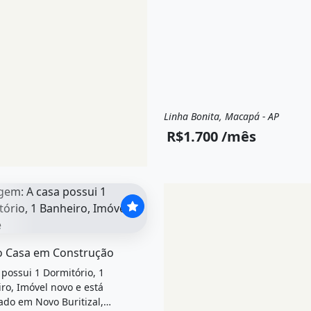
Linha Bonita, Macapá - AP
Aluguel
Casa
R$1.700 /mês
el &quot;Vendo casa em construção&quot; possui 1 dormit
 Casa em Construção
 possui 1 Dormitório, 1
ro, Imóvel novo e está
zado em Novo Buritizal,