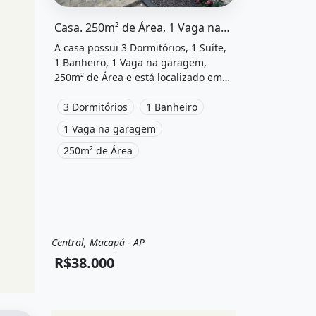
O imóvel &quot;Casa. 250m² de área, 1 vaga na 
Casa. 250m² de Área, 1 Vaga na garageme3 Dormitórios
A casa possui 3 Dormitórios, 1 Suíte,
1 Banheiro, 1 Vaga na garagem,
250m² de Área e está localizado em
Avenida Coaracy Nunes, Macapá, Ap
à venda por R$38.000.
3 Dormitórios
1 Banheiro
1 Vaga na garagem
250m² de Área
Central, Macapá - AP
Venda
Casa
R$38.000