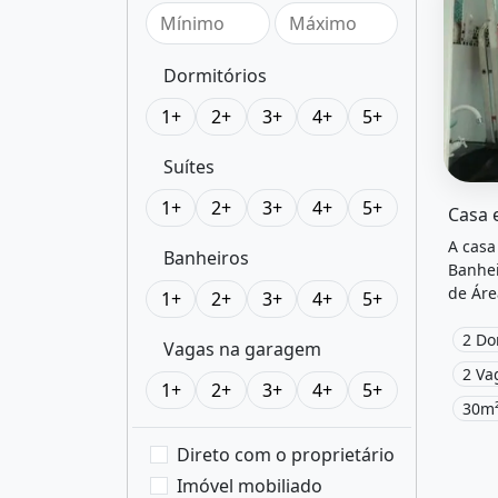
Dormitórios
1+
2+
3+
4+
5+
Suítes
O imóv
1+
2+
3+
4+
5+
A casa
Banheiros
Banhei
de Áre
1+
2+
3+
4+
5+
locali
Montei
2 Do
Vagas na garagem
R$210.
2 Va
1+
2+
3+
4+
5+
30m²
Direto com o proprietário
Imóvel mobiliado