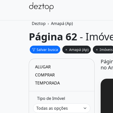
Deztop
Amapá (Ap)
Página 62
- Imóv
Salvar busca
Amapá (Ap)
Imóveis
Pági
ALUGAR
no A
COMPRAR
TEMPORADA
Tipo de Imóvel