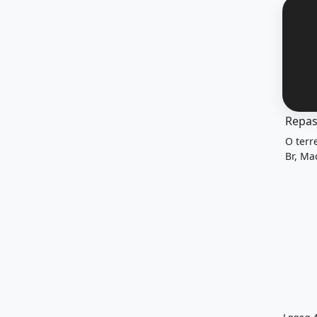
O imóv
Repas
O terr
Br, Ma