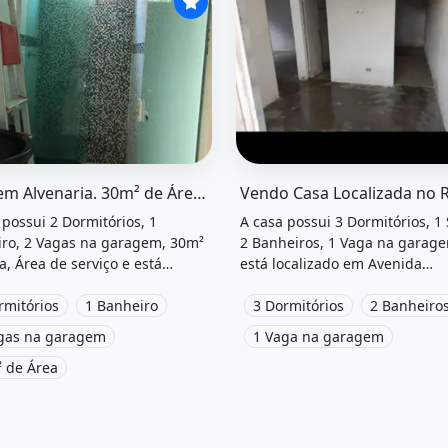
el &quot;Casa em alvenaria. 30m² de área, 2 vagas na gar
O imóvel &quot;Vendo casa l
Casa em Alvenaria. 30m² de Área, 2 Vagas na garageme2 Dormitórios
 possui 2 Dormitórios, 1
A casa possui 3 Dormitórios, 1 
ro, 2 Vagas na garagem, 30m²
2 Banheiros, 1 Vaga na garag
a, Área de serviço e está
está localizado em Avenida
zado em Avenida Antônio Castro
Professora Cora de Carvalho,
ro, Macapá, Ap à venda por
rmitórios
1 Banheiro
Macapá, Ap à venda por R$90.
3 Dormitórios
2 Banheiro
000.
gas na garagem
1 Vaga na garagem
 de Área