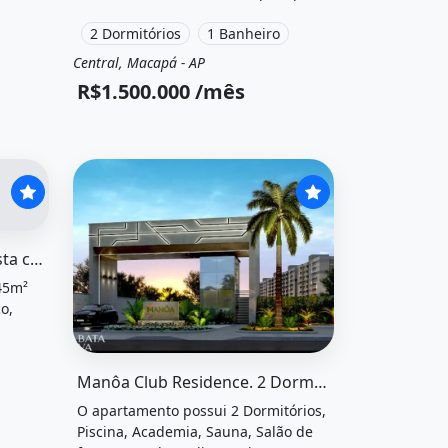
para alugar por R$1.500.000 /Mês.
2 Dormitórios
1 Banheiro
Central, Macapá - AP
Aluguel
Apartamento
R$1.500.000 /mês
dencial bela vista com condominio e energia inclusa |...&qu
Casa no Residencial Bela Vista com Condominio e Energia Inclusa |...
145m²
o,
$1.700
O imóvel &quot;Manôa club residence. 2 dormitór
Manôa Club Residence. 2 Dormitórios
O apartamento possui 2 Dormitórios,
Piscina, Academia, Sauna, Salão de