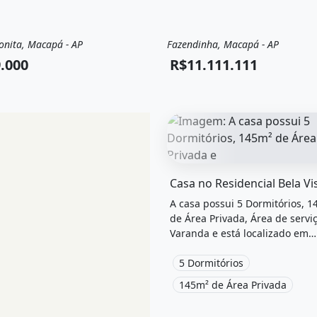
onita, Macapá - AP
Fazendinha, Macapá - AP
a
Casa
Venda
Casa
.000
R$11.111.111
O imóvel &quot;Casa no resi
A casa possui 5 Dormitórios, 
de Área Privada, Área de serviç
Varanda e está localizado em
Macapá, Ap para alugar por R
/Mês.
5 Dormitórios
145m² de Área Privada
acapá - Ap