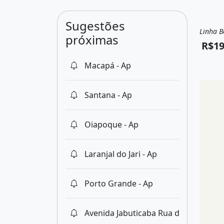
Sugestões
Linha B
Vend
próximas
R$19
Macapá - Ap
Santana - Ap
Oiapoque - Ap
Laranjal do Jari - Ap
Porto Grande - Ap
Avenida Jabuticaba Rua das Limas, M