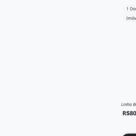
Macapá
1 Do
Imóv
Linha B
Vend
R$80