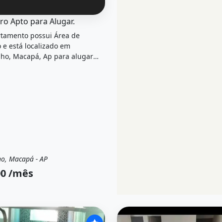
el &quot;Procuro apto para alugar.&quot; possui Aluguel p
ro Apto para Alugar.
tamento possui Área de
o e está localizado em
ho, Macapá, Ap para alugar
800 /Mês.
o, Macapá - AP
uel
Apartamento
0 /mês