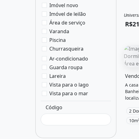
Imóvel novo
Imóvel de leilão
Univers
Vend
Área de serviço
R$21
Varanda
Piscina
Churrasqueira
Ar-condicionado
Guarda roupa
O imóv
Lareira
Vista para o lago
A casa
Banhei
Vista para o mar
locali
Macapá
Código
2 Do
10m²