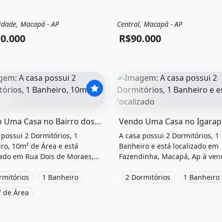
idade, Macapá - AP
Central, Macapá - AP
a
Casa
Venda
Casa
0.000
R$90.000
el &quot;Vendo uma casa no bairro dos congos&quot; poss
O imóvel &quot;Vendo uma c
Vendo Uma Casa no Bairro dos Congos
 possui 2 Dormitórios, 1
A casa possui 2 Dormitórios, 1
ro, 10m² de Área e está
Banheiro e está localizado em
zado em Rua Dois de Moraes,
Fazendinha, Macapá, Ap à ven
, Ap à venda por R$19.000.
R$11.111.111.
rmitórios
1 Banheiro
2 Dormitórios
1 Banheiro
 de Área