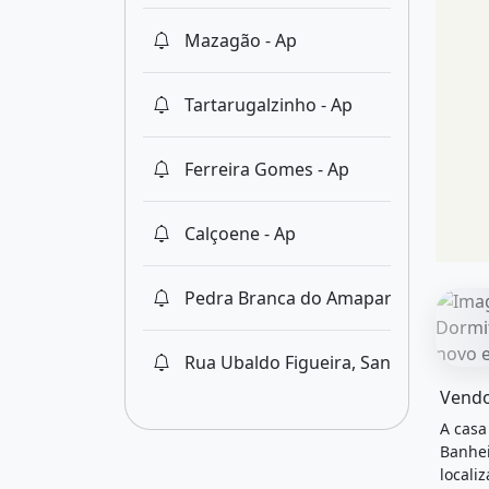
Mazagão - Ap
Tartarugalzinho - Ap
Ferreira Gomes - Ap
Calçoene - Ap
Pedra Branca do Amaparí - Ap
Rua Ubaldo Figueira, Santana - Ap
O imóv
Vendo
A casa
Banhei
locali