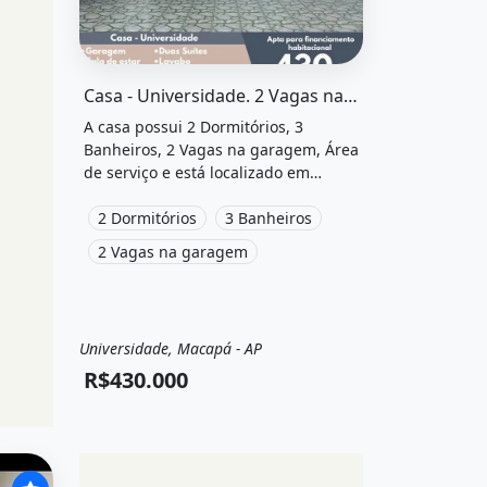
or R$800 /mês e está localizado
O imóvel &quot;Casa - universidade. 2 vagas na 
Casa - Universidade. 2 Vagas na garageme2 Dormitórios
A casa possui 2 Dormitórios, 3
Banheiros, 2 Vagas na garagem, Área
de serviço e está localizado em
Avenida Manoel de Souza, Macapá,
Ap à venda por R$430.000.
2 Dormitórios
3 Banheiros
2 Vagas na garagem
Universidade, Macapá - AP
Venda
Casa
R$430.000