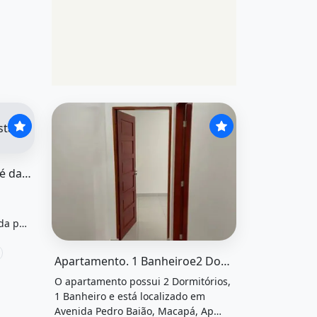
ui 2 dormitórios, 1 banheiro, venda
asa no igarapé da fortaleza&quot; possui 2 dormitórios, 1
Vendo Uma Casa no Igarapé da Fortaleza
da por
O imóvel &quot;Apartamento. 1 banheiroe2 dormit
Apartamento. 1 Banheiroe2 Dormitórios
O apartamento possui 2 Dormitórios,
1 Banheiro e está localizado em
Avenida Pedro Baião, Macapá, Ap