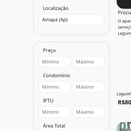
Localização
O imóv
Procu
O apar
serviç
Laguin
por R$
Preço
Condomínio
Laguinh
Alug
IPTU
R$80
Área Total