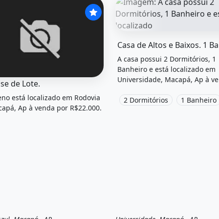
O imóvel &quot;Casa de alto
A casa possui 2 Dormitórios, 1
Banheiro e está localizado em
Universidade, Macapá, Ap à v
el &quot;Repasse de lote.&quot; possui Venda por R$22.000
se de Lote.
por R$16.
eno está localizado em Rodovia
2 Dormitórios
1 Banheiro
capá, Ap à venda por R$22.000.