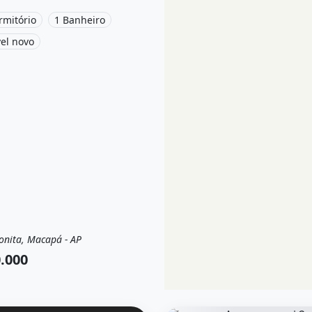
, Ap à venda por R$80.000.
rmitório
1 Banheiro
el novo
onita, Macapá - AP
a
Casa
.000