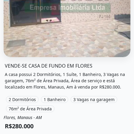
O imóvel &quot;Vende-se casa de fundo em flores&quot; po
VENDE-SE CASA DE FUNDO EM FLORES
A casa possui 2 Dormitórios, 1 Suíte, 1 Banheiro, 3 Vagas na
garagem, 76m² de Área Privada, Área de serviço e está
localizado em Flores, Manaus, Am à venda por R$280.000.
2 Dormitórios
1 Banheiro
3 Vagas na garagem
76m² de Área Privada
Flores, Manaus - AM
Venda
Casa
R$280.000