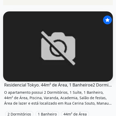
O imóvel &quot;Residencial tokyo. 44m² de área, 1 banhe
Residencial Tokyo. 44m² de Área, 1 Banheiroe2 Dormitórios
O apartamento possui 2 Dormitórios, 1 Suíte, 1 Banheiro,
44m² de Área, Piscina, Varanda, Academia, Salão de festas,
Área de lazer e está localizado em Rua Cerina Souto, Manaus,
Am à venda por R$316.990.
2 Dormitórios
1 Banheiro
44m² de Área