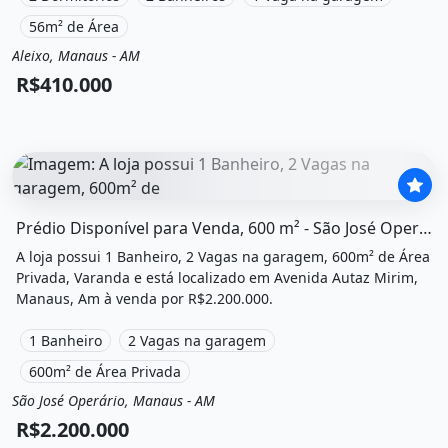
56m² de Área
Aleixo, Manaus - AM
Venda
Apartamento
R$410.000
O imóvel &quot;Prédio disponível para venda, 600 m² - são
Prédio Disponível para Venda, 600 m² - São José Operário -...
A loja possui 1 Banheiro, 2 Vagas na garagem, 600m² de Área
Privada, Varanda e está localizado em Avenida Autaz Mirim,
Manaus, Am à venda por R$2.200.000.
1 Banheiro
2 Vagas na garagem
600m² de Área Privada
São José Operário, Manaus - AM
Venda
Loja
R$2.200.000