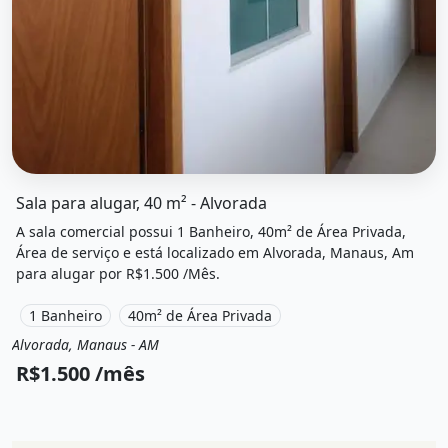
O imóvel &quot;Sala para alugar, 40 m² - alvorada&quot; 
Sala para alugar, 40 m² - Alvorada
A sala comercial possui 1 Banheiro, 40m² de Área Privada,
Área de serviço e está localizado em Alvorada, Manaus, Am
para alugar por R$1.500 /Mês.
1 Banheiro
40m² de Área Privada
Alvorada, Manaus - AM
Aluguel
Sala comercial
R$1.500 /mês