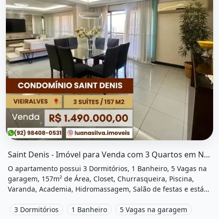
O imóvel &quot;Saint denis - imóvel para venda com 3 qu
Saint Denis - Imóvel para Venda com 3 Quartos em Nossa Senhora das...
O apartamento possui 3 Dormitórios, 1 Banheiro, 5 Vagas na
garagem, 157m² de Área, Closet, Churrasqueira, Piscina,
Varanda, Academia, Hidromassagem, Salão de festas e está
localizado em Nossa Senhora das Graças, Manaus, Am à
venda por R$1.490.000 e Condomínio por R$2.200 /Mês.
3 Dormitórios
1 Banheiro
5 Vagas na garagem