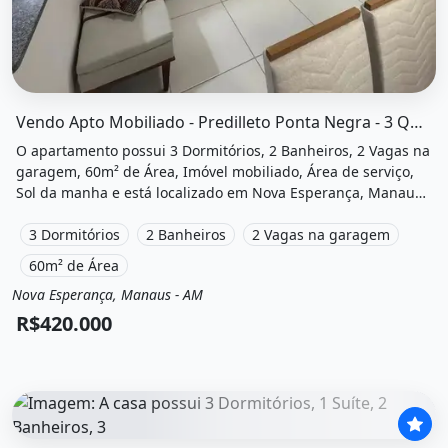
O imóvel &quot;Vendo apto mobiliado - predilleto ponta 
Vendo Apto Mobiliado - Predilleto Ponta Negra - 3 Quartos
O apartamento possui 3 Dormitórios, 2 Banheiros, 2 Vagas na
garagem, 60m² de Área, Imóvel mobiliado, Área de serviço,
Sol da manha e está localizado em Nova Esperança, Manaus,
Am à venda por R$420.000.
3 Dormitórios
2 Banheiros
2 Vagas na garagem
60m² de Área
Nova Esperança, Manaus - AM
Venda
Apartamento
R$420.000