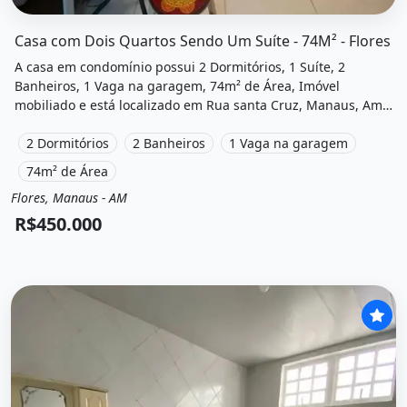
O imóvel &quot;Casa com dois quartos sendo um suíte - 7
Casa com Dois Quartos Sendo Um Suíte - 74M² - Flores
A casa em condomínio possui 2 Dormitórios, 1 Suíte, 2
Banheiros, 1 Vaga na garagem, 74m² de Área, Imóvel
mobiliado e está localizado em Rua santa Cruz, Manaus, Am
à venda por R$450.000.
2 Dormitórios
2 Banheiros
1 Vaga na garagem
74m² de Área
Flores, Manaus - AM
Venda
Casa em condomínio
R$450.000