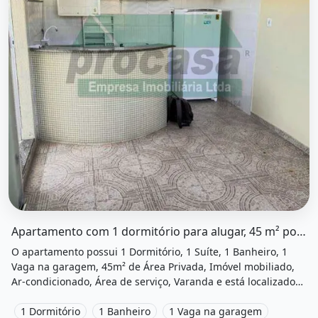
O imóvel &quot;Apartamento com 1 dormitório para alugar
Apartamento com 1 dormitório para alugar, 45 m² por RS...
O apartamento possui 1 Dormitório, 1 Suíte, 1 Banheiro, 1
Vaga na garagem, 45m² de Área Privada, Imóvel mobiliado,
Ar-condicionado, Área de serviço, Varanda e está localizado
em Avenida Tancredo Neves, Manaus, Am para alugar por
R$1.100 /Mês.
1 Dormitório
1 Banheiro
1 Vaga na garagem