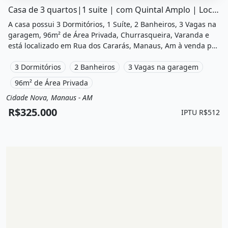
O imóvel &quot;Casa de 3 quartos|1 suite | com quintal a
Casa de 3 quartos|1 suite | com Quintal Amplo | Localização...
A casa possui 3 Dormitórios, 1 Suíte, 2 Banheiros, 3 Vagas na
garagem, 96m² de Área Privada, Churrasqueira, Varanda e
está localizado em Rua dos Cararás, Manaus, Am à venda por
R$325.000.
3 Dormitórios
2 Banheiros
3 Vagas na garagem
96m² de Área Privada
Cidade Nova, Manaus - AM
Venda
Casa
R$325.000
IPTU R$512