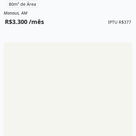
80m² de Área
Manaus, AM
Aluguel
Casa em condomínio
R$3.300 /mês
IPTU R$377