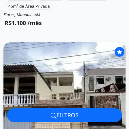
45m² de Área Privada
Flores, Manaus - AM
Aluguel
Apartamento
R$1.100 /mês
FILTROS