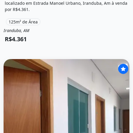
localizado em Estrada Manoel Urbano, Iranduba, Am à venda
por R$4.361.
125m² de Área
Iranduba, AM
Venda
Terreno / Lote
R$4.361