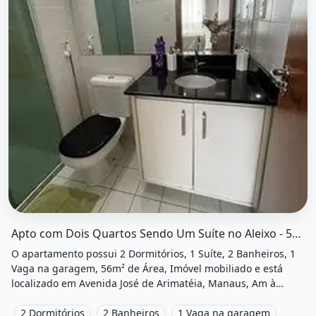
O imóvel &quot;Apto com dois quartos sendo um suíte no
Apto com Dois Quartos Sendo Um Suíte no Aleixo - 56M²
O apartamento possui 2 Dormitórios, 1 Suíte, 2 Banheiros, 1
Vaga na garagem, 56m² de Área, Imóvel mobiliado e está
localizado em Avenida José de Arimatéia, Manaus, Am à
venda por R$410.000.
2 Dormitórios
2 Banheiros
1 Vaga na garagem