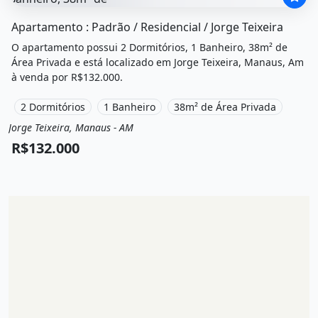
O imóvel &quot;Apartamento : padrão / residencial / jorge
Apartamento : Padrão / Residencial / Jorge Teixeira
O apartamento possui 2 Dormitórios, 1 Banheiro, 38m² de
Área Privada e está localizado em Jorge Teixeira, Manaus, Am
à venda por R$132.000.
2 Dormitórios
1 Banheiro
38m² de Área Privada
Jorge Teixeira, Manaus - AM
Venda
Apartamento
R$132.000