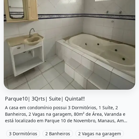
O imóvel &quot;Parque10| 3qrts| suite| quintal!!&quot; po
Parque10| 3Qrts| Suite| Quintal!!
A casa em condomínio possui 3 Dormitórios, 1 Suíte, 2
Banheiros, 2 Vagas na garagem, 80m² de Área, Varanda e
está localizado em Parque 10 de Novembro, Manaus, Am
para alugar por R$3.300 /Mês.
3 Dormitórios
2 Banheiros
2 Vagas na garagem