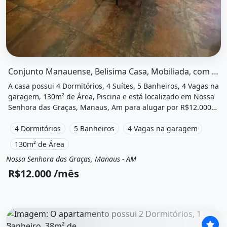
O imóvel &quot;Conjunto manauense, belisima casa, mobil
Conjunto Manauense, Belisima Casa, Mobiliada, com 4 Suítes, Piscina
A casa possui 4 Dormitórios, 4 Suítes, 5 Banheiros, 4 Vagas na
garagem, 130m² de Área, Piscina e está localizado em Nossa
Senhora das Graças, Manaus, Am para alugar por R$12.000
/Mês.
4 Dormitórios
5 Banheiros
4 Vagas na garagem
130m² de Área
Nossa Senhora das Graças, Manaus - AM
Aluguel
Casa
R$12.000 /mês