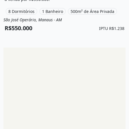
8 Dormitórios
1 Banheiro
500m² de Área Privada
São José Operário, Manaus - AM
Venda
Casa
R$550.000
IPTU R$1.238